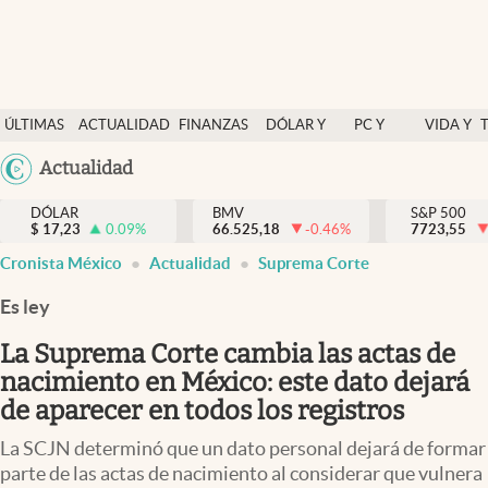
Últimas Noticias
ÚLTIMAS
ACTUALIDAD
FINANZAS
DÓLAR Y
PC Y
VIDA Y
Actualidad
NOTICIAS
Y
MERCADOS
CELULAR
ESTILO
Argentina
Actualidad
Finanzas y economía
ECONOMÍA
España
Dólar y mercados
DÓLAR
BMV
S&P 500
$
17,23
0.09
%
66.525,18
-0.46
%
México
7723,55
Internacionales
Cronista México
Actualidad
Suprema Corte
USA
Opinión
Colombia
Es ley
Uruguay
Brand Strategy
La Suprema Corte cambia las actas de
Pc y celular
nacimiento en México: este dato dejará
de aparecer en todos los registros
Vida y estilo
La SCJN determinó que un dato personal dejará de formar
Tv
parte de las actas de nacimiento al considerar que vulnera