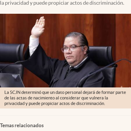
la privacidad y puede propiciar actos de discriminación.
Clima
Espiritualidad
Mediakit
abre en nueva pestaña
México
La SCJN determinó que un dato personal dejará de formar parte
de las actas de nacimiento al considerar que vulnera la
privacidad y puede propiciar actos de discriminación.
Temas relacionados