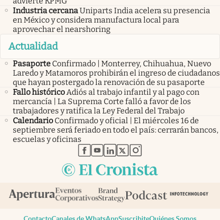
advierte KPMG
Industria cercana
Uniparts India acelera su presencia
en México y considera manufactura local para
aprovechar el nearshoring
Actualidad
Pasaporte
Confirmado | Monterrey, Chihuahua, Nuevo
Laredo y Matamoros prohibirán el ingreso de ciudadanos
que hayan postergado la renovación de su pasaporte
Fallo histórico
Adiós al trabajo infantil y al pago con
mercancía | La Suprema Corte falló a favor de los
trabajadores y ratifica la Ley Federal del Trabajo
Calendario
Confirmado y oficial | El miércoles 16 de
septiembre será feriado en todo el país: cerrarán bancos,
escuelas y oficinas
abre en nueva pestaña
abre en nueva pestaña
abre en nueva pestaña
abre en nueva pestaña
abre en nueva pestaña
Contacto
Canales de WhatsApp
Suscribite
Quiénes Somos