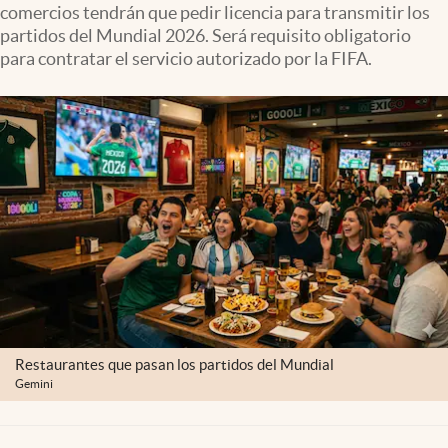
comercios tendrán que pedir licencia para transmitir los
Clima
partidos del Mundial 2026. Será requisito obligatorio
Espiritualidad
para contratar el servicio autorizado por la FIFA.
Mediakit
abre en nueva pestaña
México
Restaurantes que pasan los partidos del Mundial
Gemini