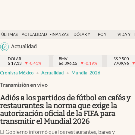
Últimas Noticias
ÚLTIMAS
ACTUALIDAD
FINANZAS
DÓLAR Y
PC Y
VIDA Y
Actualidad
NOTICIAS
Y
MERCADOS
CELULAR
ESTILO
Argentina
Actualidad
Finanzas y economía
ECONOMÍA
España
Dólar y mercados
DÓLAR
BMV
S&P 500
$
17,13
-0.41
%
66.396,15
-0.19
%
México
7709,96
Internacionales
Cronista México
Actualidad
Mundial 2026
USA
Opinión
Colombia
Transmisión en vivo
Uruguay
Brand Strategy
Adiós a los partidos de fútbol en cafés y
Pc y celular
restaurantes: la norma que exige la
autorización oficial de la FIFA para
Vida y estilo
transmitir el Mundial 2026
Tv
El Gobierno informó que los restaurantes, bares y