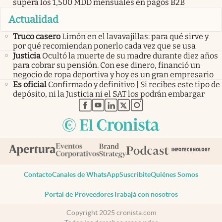
supera los 1,500 MDD mensuales en pagos B2B
Actualidad
Truco casero
Limón en el lavavajillas: para qué sirve y
por qué recomiendan ponerlo cada vez que se usa
Justicia
Ocultó la muerte de su madre durante diez años
para cobrar su pensión. Con ese dinero, financió un
negocio de ropa deportiva y hoy es un gran empresario
Es oficial
Confirmado y definitivo | Si recibes este tipo de
depósito, ni la Justicia ni el SAT los podrán embargar
abre en nueva pestaña
abre en nueva pestaña
abre en nueva pestaña
abre en nueva pestaña
abre en nueva pestaña
Contacto
Canales de WhatsApp
Suscribite
Quiénes Somos
Portal de Proveedores
Trabajá con nosotros
Copyright 2025 cronista.com