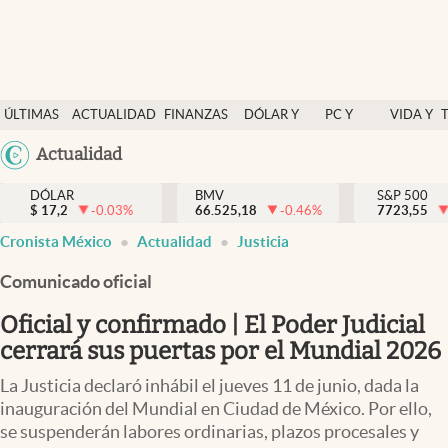
Últimas Noticias
ÚLTIMAS
ACTUALIDAD
FINANZAS
DÓLAR Y
PC Y
VIDA Y
Actualidad
NOTICIAS
Y
MERCADOS
CELULAR
ESTILO
Argentina
Actualidad
Finanzas y economía
ECONOMÍA
España
Dólar y mercados
DÓLAR
BMV
S&P 500
$
17,2
-0.03
%
66.525,18
-0.46
%
México
7723,55
Internacionales
Cronista México
Actualidad
Justicia
USA
Opinión
Colombia
Comunicado oficial
Uruguay
Brand Strategy
Oficial y confirmado | El Poder Judicial
Pc y celular
cerrará sus puertas por el Mundial 2026
Vida y estilo
La Justicia declaró inhábil el jueves 11 de junio, dada la
inauguración del Mundial en Ciudad de México. Por ello,
Tv
se suspenderán labores ordinarias, plazos procesales y