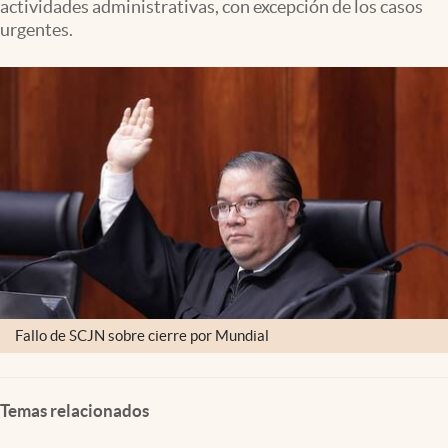
actividades administrativas, con excepción de los casos
Clima
urgentes.
Espiritualidad
Mediakit
abre en nueva pestaña
México
Fallo de SCJN sobre cierre por Mundial
Temas relacionados