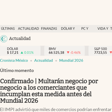
Últimas Noticias
ÚLTIMAS
ACTUALIDAD
FINANZAS
DÓLAR Y
PC Y
VIDA Y
Actualidad
NOTICIAS
Y
MERCADOS
CELULAR
ESTILO
Argentina
Actualidad
Finanzas y economía
ECONOMÍA
España
Dólar y mercados
DÓLAR
BMV
S&P 500
$
17,21
0.01
%
66.525,18
-0.46
%
México
7723,55
Internacionales
Cronista México
Actualidad
Mundial 2026
USA
Opinión
Colombia
Último momento
Uruguay
Brand Strategy
Confirmado | Multarán negocio por
Pc y celular
negocio a los comerciantes que
incumplan esta medida antes del
Vida y estilo
Mundial 2026
Tv
El IMPI advirtió que miles de comercios podrían enfrentar