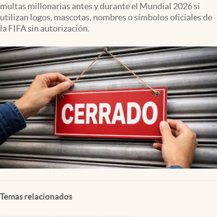
multas millonarias antes y durante el Mundial 2026 si
Clima
utilizan logos, mascotas, nombres o símbolos oficiales de
Espiritualidad
la FIFA sin autorización.
Mediakit
abre en nueva pestaña
México
Temas relacionados