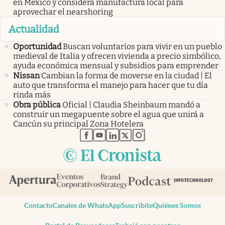
en México y considera manufactura local para
aprovechar el nearshoring
Actualidad
Oportunidad
Buscan voluntarios para vivir en un pueblo
medieval de Italia y ofrecen vivienda a precio simbólico,
ayuda económica mensual y subsidios para emprender
Nissan
Cambian la forma de moverse en la ciudad | El
auto que transforma el manejo para hacer que tu día
rinda más
Obra pública
Oficial | Claudia Sheinbaum mandó a
construir un megapuente sobre el agua que unirá a
Cancún su principal Zona Hotelera
abre en nueva pestaña
abre en nueva pestaña
abre en nueva pestaña
abre en nueva pestaña
abre en nueva pestaña
Contacto
Canales de WhatsApp
Suscribite
Quiénes Somos