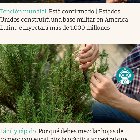
Tensión mundial
.
Está confirmado | Estados
Unidos construirá una base militar en América
Latina e inyectará más de 1.000 millones
Fácil y rápido
.
Por qué debes mezclar hojas de
romero con eucalipto: la práctica ancestral que