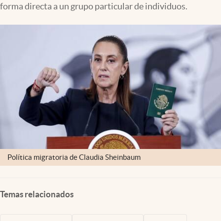
forma directa a un grupo particular de individuos.
Clima
Espiritualidad
Mediakit
abre en nueva pestaña
México
Política migratoria de Claudia Sheinbaum
Temas relacionados