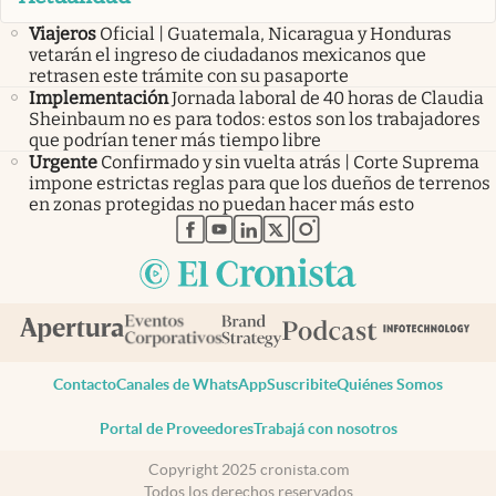
Viajeros
Oficial | Guatemala, Nicaragua y Honduras
vetarán el ingreso de ciudadanos mexicanos que
retrasen este trámite con su pasaporte
Implementación
Jornada laboral de 40 horas de Claudia
Sheinbaum no es para todos: estos son los trabajadores
que podrían tener más tiempo libre
Urgente
Confirmado y sin vuelta atrás | Corte Suprema
impone estrictas reglas para que los dueños de terrenos
en zonas protegidas no puedan hacer más esto
abre en nueva pestaña
abre en nueva pestaña
abre en nueva pestaña
abre en nueva pestaña
abre en nueva pestaña
Contacto
Canales de WhatsApp
Suscribite
Quiénes Somos
Portal de Proveedores
Trabajá con nosotros
Copyright 2025 cronista.com
Todos los derechos reservados