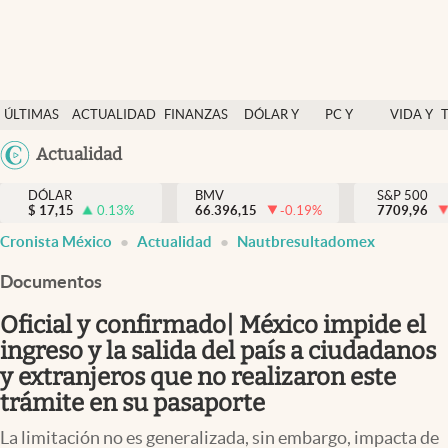
Últimas Noticias
ÚLTIMAS
ACTUALIDAD
FINANZAS
DÓLAR Y
PC Y
VIDA Y
Actualidad
NOTICIAS
Y
MERCADOS
CELULAR
ESTILO
Argentina
Actualidad
Finanzas y economía
ECONOMÍA
España
Dólar y mercados
DÓLAR
BMV
S&P 500
$
17,15
0.13
%
66.396,15
-0.19
%
México
7709,96
Internacionales
Cronista México
Actualidad
Nautbresultadomex
USA
Opinión
Colombia
Documentos
Uruguay
Brand Strategy
Oficial y confirmado| México impide el
Pc y celular
ingreso y la salida del país a ciudadanos
y extranjeros que no realizaron este
Vida y estilo
trámite en su pasaporte
Tv
La limitación no es generalizada, sin embargo, impacta de