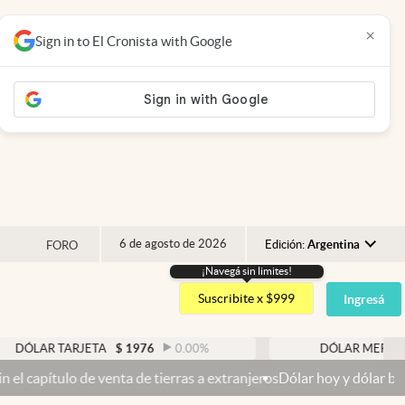
×
Sign in to El Cronista with Google
6 de agosto de 2026
Edición:
Argentina
FORO
¡Navegá sin limites!
Argentina
Suscribite x $999
Ingresá
España
México
TARJETA
$
1976
0.00
%
DÓLAR MEP
$
1523,08
USA
venta de tierras a extranjeros
Dólar hoy y dólar blue hoy: cuál es 
Colombia