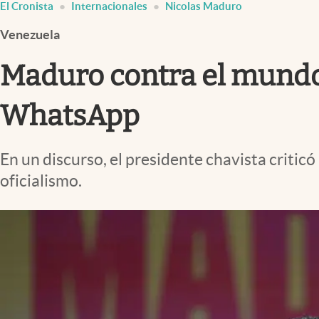
El Cronista
Internacionales
Nicolas Maduro
Infotechnology
Venezuela
Clase
Clima
Maduro contra el mundo:
Mundial 2026
WhatsApp
Eventos Corporativos
El Cronista Studio
En un discurso, el presidente chavista criticó
Mediakit
oficialismo.
abre en nueva pestaña