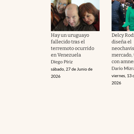
Hay un uruguayo
Delcy Rod
fallecido tras el
diseña el
terremoto ocurrido
neochavis
en Venezuela
mercado, 
con amne
Diego Píriz
Dario Mizr
sábado, 27 de Junio de
viernes, 13 
2026
2026