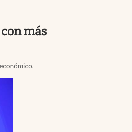
Uruguay
y con más
e económico.