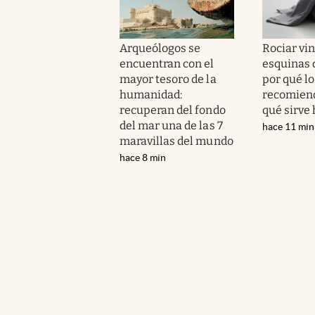
Arqueólogos se
Rociar vin
encuentran con el
esquinas d
mayor tesoro de la
por qué lo
humanidad:
recomiend
recuperan del fondo
qué sirve
del mar una de las 7
hace 11 min
maravillas del mundo
hace 8 min