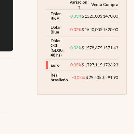
Variación
Venta
Compra
Dólar
0,33
%
$
1520,00
$
1470,00
BNA
Dólar
-0,32
%
$
1540,00
$
1520,00
Blue
Dólar
CCL
0,33
%
$
1578,67
$
1571,43
(GD30,
48 hs)
-0,05
%
$
1727,11
$
1726,23
Euro
Real
-0,03
%
$
292,05
$
291,90
brasileño