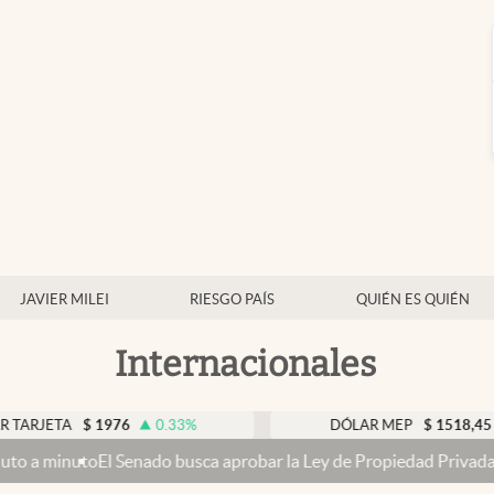
JAVIER MILEI
RIESGO PAÍS
QUIÉN ES QUIÉN
Internacionales
$
1976
0.33
%
DÓLAR MEP
$
1518,45
-0.05
%
Senado busca aprobar la Ley de Propiedad Privada, ahora sin la ven