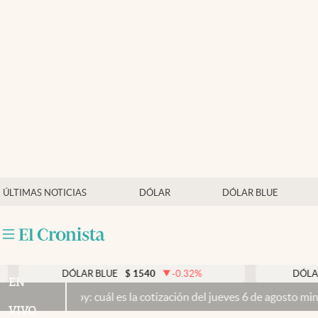
Últimas noticias
Dólar
Members
Economía y Política
Finanzas y Mercados
Mercados Online
ÚLTIMAS NOTICIAS
DÓLAR
DÓLAR BLUE
Negocios
Columnistas
Otras secciones
DÓLAR BLUE
$
1540
-0.32
%
DÓLAR TARJETA
EN
oy: cuál es la cotización del jueves 6 de agosto minuto a minuto
El 
Apertura
VIVO