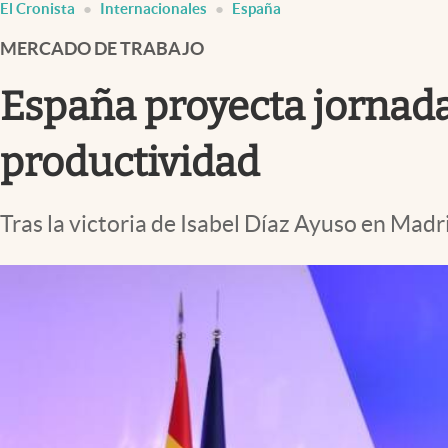
El Cronista
Internacionales
España
Infotechnology
MERCADO DE TRABAJO
Clase
Clima
España proyecta jornada
Mundial 2026
productividad
Eventos Corporativos
El Cronista Studio
Tras la victoria de Isabel Díaz Ayuso en Mad
Mediakit
abre en nueva pestaña