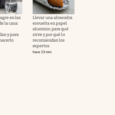
agre en las
Llevar una almendra
e la casa:
envuelta en papel
aluminio: para qué
an y para
sirve y por qué lo
 hacerlo
recomiendan los
expertos
hace 13 min