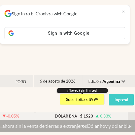
×
Sign in to El Cronista with Google
6 de agosto de 2026
Edición:
Argentina
FORO
¡Navegá sin limites!
Argentina
Suscribite x $999
Ingresá
España
México
DÓLAR BNA
$
1520
0.33
%
D
USA
ta de tierras a extranjeros
Dólar hoy y dólar blue hoy: cuál es la c
Colombia