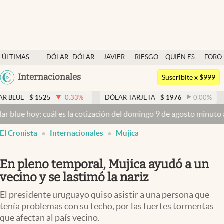
Últimas noticias
ÚLTIMAS
DÓLAR
DÓLAR
JAVIER
RIESGO
QUIÉN ES
FORO
Dólar
NOTICIAS
BLUE
MILEI
PAÍS
QUIÉN
Argentina
Internacionales
Members
Suscribite x $999
España
Economía y Política
1525
-0.33
%
DÓLAR TARJETA
$
1976
0.00
%
DÓLAR M
México
: cuál es la cotización del domingo 9 de agosto minuto a minuto
Dó
Finanzas y Mercados
USA
El Cronista
Internacionales
Mujica
Mercados Online
Colombia
Uruguay
Negocios
En pleno temporal, Mujica ayudó a un
Columnistas
vecino y se lastimó la nariz
Otras secciones
El presidente uruguayo quiso asistir a una persona que
tenía problemas con su techo, por las fuertes tormentas
Apertura
que afectan al país vecino.