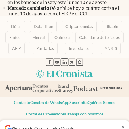
en los bancos de la City este lunes 10 de agosto
Mercado cambiario
Dólar blue hoy: a cuánto cotiza el
lunes 10 de agosto con el MEP y el CCL
Dólar
Dólar Blue
Criptomonedas
Bitcoin
Fintech
Merval
Quiniela
Calendario de feriados
AFIP
Paritarias
Inversiones
ANSES
abre en nueva pestaña
abre en nueva pestaña
abre en nueva pestaña
abre en nueva pestaña
abre en nueva pestaña
Contacto
Canales de WhatsApp
Suscribite
Quiénes Somos
Portal de Proveedores
Trabajá con nosotros
Copyright 2025 cronista.com
×
Sign in to El Cronista with Google