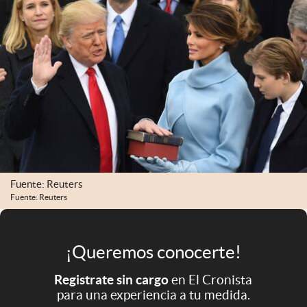
Infotechnology
Clase
Clima
Mundial 2026
Eventos Corporativos
El Cronista Studio
Mediakit
Fuente: Reuters
abre en nueva pestaña
Fuente: Reuters
Argentina
¡Queremos conocerte!
Registrate sin cargo
en El Cronista
para una experiencia a tu medida.