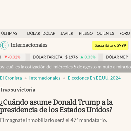
Últimas noticias
ÚLTIMAS
DÓLAR
DÓLAR
JAVIER
RIESGO
QUIÉN ES
FORO
Dólar
NOTICIAS
BLUE
MILEI
PAÍS
QUIÉN
Argentina
Internacionales
Members
Suscribite x $999
España
Economía y Política
DÓLAR TARJETA
$
1976
0.33
%
DÓLAR MEP
$
1518,45
-
México
 cotización del miércoles 5 de agosto minuto a minuto
Dólar hoy y dó
Finanzas y Mercados
USA
El Cronista
Internacionales
Elecciones En EE.UU. 2024
Mercados Online
Colombia
Uruguay
Tras su victoria
Negocios
¿Cuándo asume Donald Trump a la
Columnistas
presidencia de los Estados Unidos?
Otras secciones
El magnate inmobiliario será el 47° mandatario.
Apertura