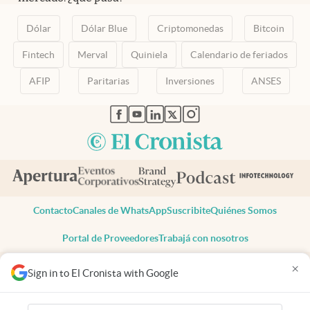
Dólar
Dólar Blue
Criptomonedas
Bitcoin
Fintech
Merval
Quiniela
Calendario de feriados
AFIP
Paritarias
Inversiones
ANSES
abre en nueva pestaña
abre en nueva pestaña
abre en nueva pestaña
abre en nueva pestaña
abre en nueva pestaña
Contacto
Canales de WhatsApp
Suscribite
Quiénes Somos
Portal de Proveedores
Trabajá con nosotros
Copyright 2025 cronista.com
×
Sign in to El Cronista with Google
Todos los derechos reservados
Términos y condiciones
Privacidad