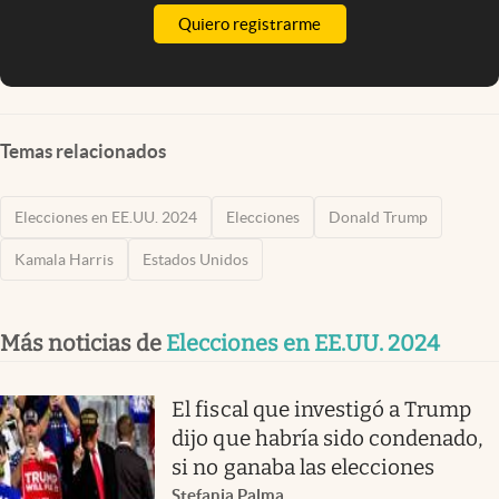
Quiero registrarme
Temas relacionados
Elecciones en EE.UU. 2024
Elecciones
Donald Trump
Kamala Harris
Estados Unidos
Más noticias de
Elecciones en EE.UU. 2024
El fiscal que investigó a Trump
dijo que habría sido condenado,
si no ganaba las elecciones
Stefania Palma