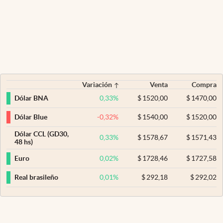
Variación
Venta
Compra
0,33
%
$
1520,00
$
1470,00
Dólar BNA
-0,32
%
$
1540,00
$
1520,00
Dólar Blue
Dólar CCL (GD30,
0,33
%
$
1578,67
$
1571,43
48 hs)
0,02
%
$
1728,46
$
1727,58
Euro
0,01
%
$
292,18
$
292,02
Real brasileño