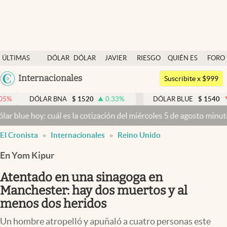
Últimas noticias
ÚLTIMAS
DÓLAR
DÓLAR
JAVIER
RIESGO
QUIÉN ES
FORO
Dólar
NOTICIAS
BLUE
MILEI
PAÍS
QUIÉN
Argentina
Internacionales
Members
Suscribite x $999
España
Economía y Política
ÓLAR BNA
$
1520
0.33
%
DÓLAR BLUE
$
1540
-0.32
%
México
: cuál es la cotización del miércoles 5 de agosto minuto a minuto
Dó
Finanzas y Mercados
USA
El Cronista
Internacionales
Reino Unido
Mercados Online
Colombia
Uruguay
En Yom Kipur
Negocios
Atentado en una sinagoga en
Columnistas
Manchester: hay dos muertos y al
Otras secciones
menos dos heridos
Apertura
Un hombre atropelló y apuñaló a cuatro personas este