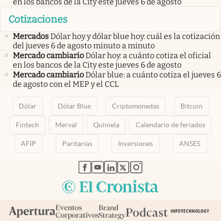
en los bancos de la City este jueves 6 de agosto
Cotizaciones
Mercados
Dólar hoy y dólar blue hoy: cuál es la cotización
del jueves 6 de agosto minuto a minuto
Mercado cambiario
Dólar hoy: a cuánto cotiza el oficial
en los bancos de la City este jueves 6 de agosto
Mercado cambiario
Dólar blue: a cuánto cotiza el jueves 6
de agosto con el MEP y el CCL
Dólar
Dólar Blue
Criptomonedas
Bitcoin
Fintech
Merval
Quiniela
Calendario de feriados
AFIP
Paritarias
Inversiones
ANSES
abre en nueva pestaña
abre en nueva pestaña
abre en nueva pestaña
abre en nueva pestaña
abre en nueva pestaña