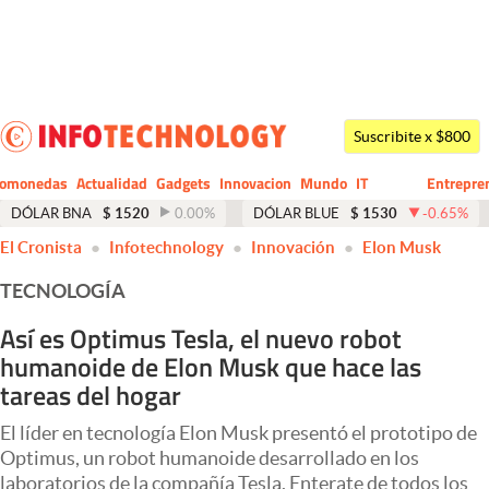
Últimas noticias
Dólar
Suscribite x $800
Members
tomonedas
Actualidad
Gadgets
Innovacion
Mundo
IT
Entrepre
CIO
Business
Economía y Política
DÓLAR BNA
$
1520
0.00
%
DÓLAR BLUE
$
1530
-0.65
%
El Cronista
Infotechnology
Innovación
Elon Musk
Finanzas y Mercados
TECNOLOGÍA
Mercados Online
Así es Optimus Tesla, el nuevo robot
Negocios
humanoide de Elon Musk que hace las
Columnistas
tareas del hogar
Otras secciones
El líder en tecnología Elon Musk presentó el prototipo de
Optimus, un robot humanoide desarrollado en los
Apertura
laboratorios de la compañía Tesla. Enterate de todos los