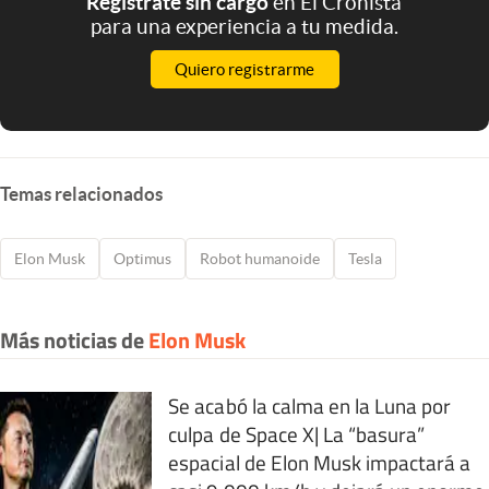
Registrate sin cargo
en El Cronista
para una experiencia a tu medida.
Quiero registrarme
Temas relacionados
Elon Musk
Optimus
Robot humanoide
Tesla
Más noticias de
Elon Musk
Se acabó la calma en la Luna por
culpa de Space X| La “basura”
espacial de Elon Musk impactará a