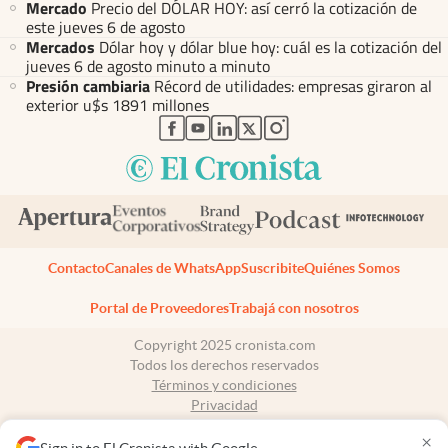
Mercado
Precio del DÓLAR HOY: así cerró la cotización de
este jueves 6 de agosto
Mercados
Dólar hoy y dólar blue hoy: cuál es la cotización del
jueves 6 de agosto minuto a minuto
Presión cambiaria
Récord de utilidades: empresas giraron al
exterior u$s 1891 millones
abre en nueva pestaña
abre en nueva pestaña
abre en nueva pestaña
abre en nueva pestaña
abre en nueva pestaña
Contacto
Canales de WhatsApp
Suscribite
Quiénes Somos
Portal de Proveedores
Trabajá con nosotros
Copyright 2025 cronista.com
Todos los derechos reservados
Términos y condiciones
Privacidad
Consentimiento
×
Tel:
+54 11 7078-3270