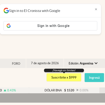
×
Sign in to El Cronista with Google
7 de agosto de 2026
Edición:
Argentina
FORO
¡Navegá sin limites!
Argentina
Suscribite x $999
Ingresá
España
México
%
DÓLAR BNA
$
1520
0.00
%
USA
Colombia