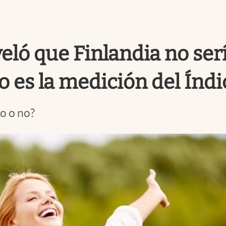
eló que Finlandia no serí
es la medición del Índic
o o no?