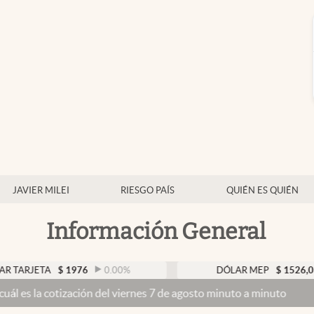
JAVIER MILEI
RIESGO PAÍS
QUIÉN ES QUIÉN
Información General
A
$
1976
0.00
%
DÓLAR MEP
$
1526,03
0.43
ización del viernes 7 de agosto minuto a minuto