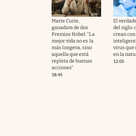
Marie Curie,
El verdad
ganadora de dos
del siglo: 
Premios Nobel: “La
crean con
mejor vida no es la
inteligenc
más longeva, sino
virus que 
aquella que está
en la natu
repleta de buenas
12:05
acciones”
18:45