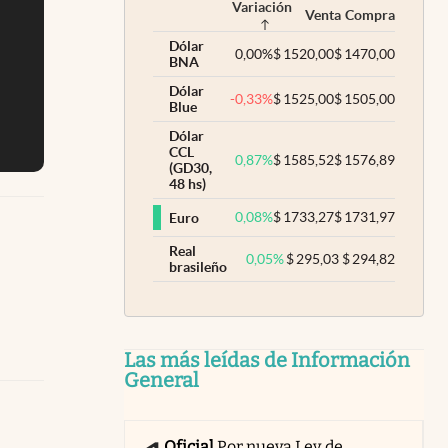
Variación
Venta
Compra
Dólar
0,00
%
$
1520,00
$
1470,00
BNA
Dólar
-0,33
%
$
1525,00
$
1505,00
Blue
Dólar
CCL
0,87
%
$
1585,52
$
1576,89
(GD30,
48 hs)
0,08
%
$
1733,27
$
1731,97
Euro
Real
0,05
%
$
295,03
$
294,82
brasileño
Las más leídas de Información
General
Oficial
Por nueva Ley de