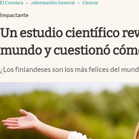
El Cronista
Información General
Ciencia
Infotechnology
Impactante
Clase
Clima
Un estudio científico rev
Mundial 2026
mundo y cuestionó cómo 
Eventos Corporativos
El Cronista Studio
¿Los finlandeses son los más felices del mund
Mediakit
abre en nueva pestaña