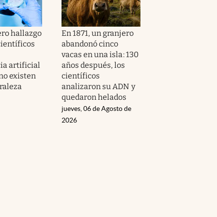
ero hallazgo
En 1871, un granjero
científicos
abandonó cinco
vacas en una isla: 130
ia artificial
años después, los
no existen
científicos
raleza
analizaron su ADN y
quedaron helados
jueves, 06 de Agosto de
2026