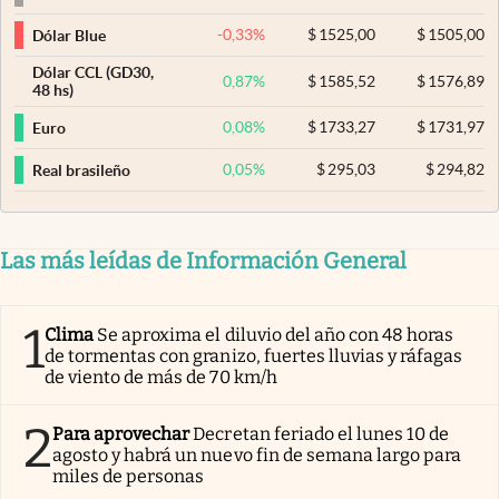
-0,33
%
$
1525,00
$
1505,00
Dólar Blue
Dólar CCL (GD30,
0,87
%
$
1585,52
$
1576,89
48 hs)
0,08
%
$
1733,27
$
1731,97
Euro
0,05
%
$
295,03
$
294,82
Real brasileño
Las más leídas de Información General
1
Clima
Se aproxima el diluvio del año con 48 horas
de tormentas con granizo, fuertes lluvias y ráfagas
de viento de más de 70 km/h
2
Para aprovechar
Decretan feriado el lunes 10 de
agosto y habrá un nuevo fin de semana largo para
miles de personas