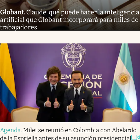
Globant
.
Claude: qué puede hacer la inteligencia
artificial que Globant incorporará para miles de
trabajadores
Agenda
.
Milei se reunió en Colombia con Abelardo
de la Espriella antes de su asunción presidencial