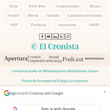
Dólar
Dólar Blue
Criptomonedas
Bitcoin
Fintech
Merval
Quiniela
Calendario de feriados
AFIP
Paritarias
Inversiones
ANSES
abre en nueva pestaña
abre en nueva pestaña
abre en nueva pestaña
abre en nueva pestaña
abre en nueva pestaña
Contacto
Canales de WhatsApp
Suscribite
Quiénes Somos
Portal de Proveedores
Trabajá con nosotros
Copyright 2025 cronista.com
×
Sign in to El Cronista with Google
Todos los derechos reservados
Términos y condiciones
Privacidad
Consentimiento