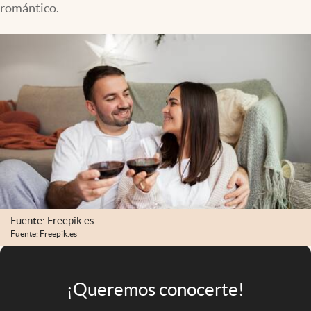
romántico.
Infotechnology
Clase
Clima
Mundial 2026
Eventos Corporativos
El Cronista Studio
Mediakit
abre en nueva pestaña
Argentina
Fuente: Freepik.es
Fuente: Freepik.es
¡Queremos conocerte!