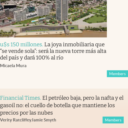
u$s 150 millones
.
La joya inmobiliaria que
“se vende sola”: será la nueva torre más alta
del país y dará 100% al río
Micaela Mura
Members
Financial Times
.
El petróleo baja, pero la nafta y el
gasoil no: el cuello de botella que mantiene los
precios por las nubes
Verity Ratcliffe
y
Jamie Smyth
Members