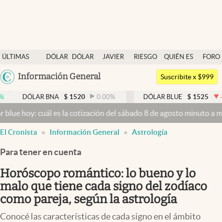
Últimas noticias
ÚLTIMAS
DÓLAR
DÓLAR
JAVIER
RIESGO
QUIÉN ES
FORO
Dólar
NOTICIAS
BLUE
MILEI
PAÍS
QUIÉN
Argentina
Información General
Members
Suscribite x $999
España
Economía y Política
LAR BNA
$
1520
0.00
%
DÓLAR BLUE
$
1525
-0.33
%
México
cuál es la cotización del sábado 8 de agosto minuto a minuto
Dólar 
Finanzas y Mercados
USA
El Cronista
Información General
Astrología
Mercados Online
Colombia
Uruguay
Para tener en cuenta
Negocios
Horóscopo romántico: lo bueno y lo
Columnistas
malo que tiene cada signo del zodíaco
Otras secciones
como pareja, según la astrología
Apertura
Conocé las características de cada signo en el ámbito