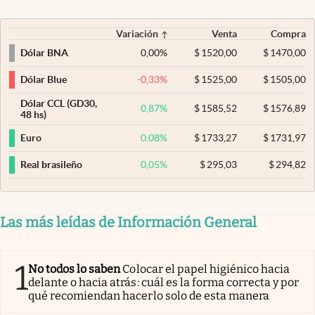
Variación
Venta
Compra
0,00
%
$
1520,00
$
1470,00
Dólar BNA
-0,33
%
$
1525,00
$
1505,00
Dólar Blue
Dólar CCL (GD30,
0,87
%
$
1585,52
$
1576,89
48 hs)
0,08
%
$
1733,27
$
1731,97
Euro
0,05
%
$
295,03
$
294,82
Real brasileño
Las más leídas de Información General
1
No todos lo saben
Colocar el papel higiénico hacia
delante o hacia atrás: cuál es la forma correcta y por
qué recomiendan hacerlo solo de esta manera