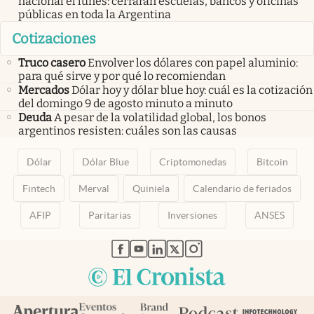
nacional el lunes: cerrarán escuelas, bancos y oficinas
públicas en toda la Argentina
Cotizaciones
Truco casero
Envolver los dólares con papel aluminio:
para qué sirve y por qué lo recomiendan
Mercados
Dólar hoy y dólar blue hoy: cuál es la cotización
del domingo 9 de agosto minuto a minuto
Deuda
A pesar de la volatilidad global, los bonos
argentinos resisten: cuáles son las causas
Dólar
Dólar Blue
Criptomonedas
Bitcoin
Fintech
Merval
Quiniela
Calendario de feriados
AFIP
Paritarias
Inversiones
ANSES
abre en nueva pestaña
abre en nueva pestaña
abre en nueva pestaña
abre en nueva pestaña
abre en nueva pestaña