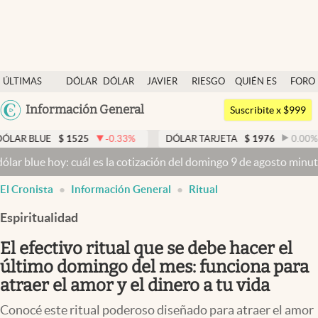
Últimas noticias
ÚLTIMAS
DÓLAR
DÓLAR
JAVIER
RIESGO
QUIÉN ES
FORO
Dólar
NOTICIAS
BLUE
MILEI
PAÍS
QUIÉN
Argentina
Información General
Members
Suscribite x $999
España
Economía y Política
$
1525
-0.33
%
DÓLAR TARJETA
$
1976
0.00
%
DÓLA
México
oy: cuál es la cotización del domingo 9 de agosto minuto a minuto
D
Finanzas y Mercados
USA
El Cronista
Información General
Ritual
Mercados Online
Colombia
Uruguay
Espiritualidad
Negocios
El efectivo ritual que se debe hacer el
Columnistas
último domingo del mes: funciona para
Otras secciones
atraer el amor y el dinero a tu vida
Apertura
Conocé este ritual poderoso diseñado para atraer el amor