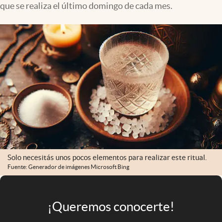
que se realiza el último domingo de cada mes.
Infotechnology
Clase
Clima
Mundial 2026
Eventos Corporativos
El Cronista Studio
Mediakit
abre en nueva pestaña
Argentina
Solo necesitás unos pocos elementos para realizar este ritual.
Fuente: Generador de imágenes Microsoft Bing
¡Queremos conocerte!