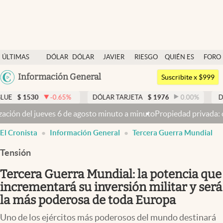
Últimas noticias
ÚLTIMAS
DÓLAR
DÓLAR
JAVIER
RIESGO
QUIÉN ES
FORO
Dólar
NOTICIAS
BLUE
MILEI
PAÍS
QUIÉN
Argentina
Información General
Members
Suscribite x $999
España
Economía y Política
-0.65
%
DÓLAR TARJETA
$
1976
0.00
%
DÓLAR MEP
México
gosto minuto a minuto
Propiedad privada: con cruces y chicanas, el 
Finanzas y Mercados
USA
El Cronista
Información General
Tercera Guerra Mundial
Mercados Online
Colombia
Uruguay
Tensión
Negocios
Tercera Guerra Mundial: la potencia que
Columnistas
incrementará su inversión militar y será
Otras secciones
la más poderosa de toda Europa
Apertura
Uno de los ejércitos más poderosos del mundo destinará