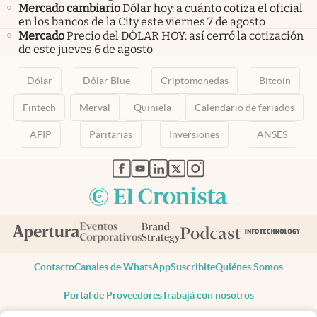
Mercado cambiario
Dólar hoy: a cuánto cotiza el oficial
en los bancos de la City este viernes 7 de agosto
Mercado
Precio del DÓLAR HOY: así cerró la cotización
de este jueves 6 de agosto
Dólar
Dólar Blue
Criptomonedas
Bitcoin
Fintech
Merval
Quiniela
Calendario de feriados
AFIP
Paritarias
Inversiones
ANSES
abre en nueva pestaña
abre en nueva pestaña
abre en nueva pestaña
abre en nueva pestaña
abre en nueva pestaña
Contacto
Canales de WhatsApp
Suscribite
Quiénes Somos
Portal de Proveedores
Trabajá con nosotros