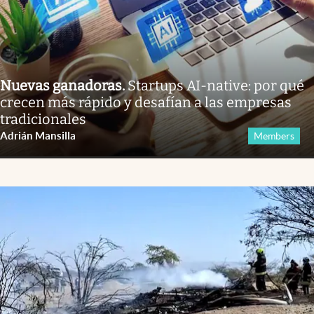
Nuevas ganadoras
.
Startups AI-native: por qué
crecen más rápido y desafían a las empresas
tradicionales
Adrián Mansilla
Members