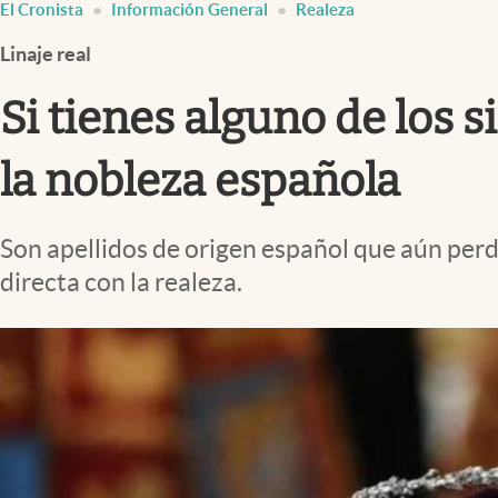
El Cronista
Información General
Realeza
Infotechnology
Linaje real
Clase
Clima
Si tienes alguno de los 
Mundial 2026
la nobleza española
Eventos Corporativos
El Cronista Studio
Son apellidos de origen español que aún perd
Mediakit
directa con la realeza.
abre en nueva pestaña