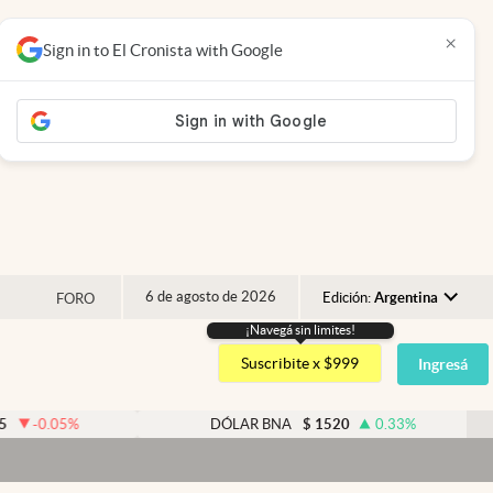
×
Sign in to El Cronista with Google
6 de agosto de 2026
Edición:
Argentina
FORO
¡Navegá sin limites!
Argentina
Suscribite x $999
Ingresá
España
México
%
DÓLAR BNA
$
1520
0.33
%
USA
Colombia