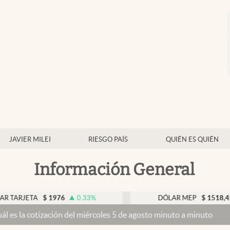
JAVIER MILEI
RIESGO PAÍS
QUIÉN ES QUIÉN
Información General
A
$
1976
0.33
%
DÓLAR MEP
$
1518,45
-0.05
ción del miércoles 5 de agosto minuto a minuto