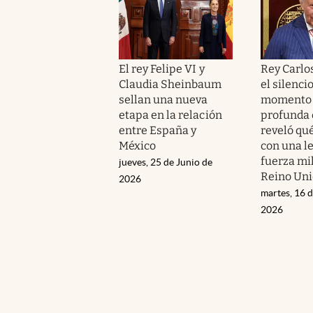
El rey Felipe VI y
Rey Carlo
Claudia Sheinbaum
el silenci
sellan una nueva
momento 
etapa en la relación
profunda
entre España y
reveló qué
México
con una l
fuerza mil
jueves, 25 de Junio de
Reino Un
2026
martes, 16 d
2026