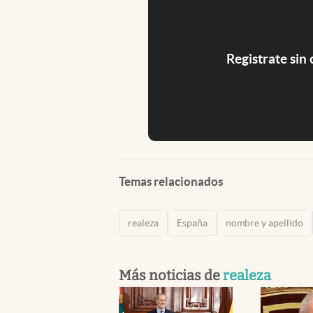
Registrate sin
Temas relacionados
realeza
España
nombre y apellido
Más noticias de
realeza