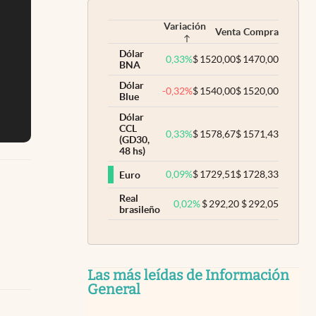
Variación
Venta
Compra
Dólar
0,33
%
$
1520,00
$
1470,00
BNA
Dólar
-0,32
%
$
1540,00
$
1520,00
Blue
Dólar
CCL
0,33
%
$
1578,67
$
1571,43
(GD30,
48 hs)
0,09
%
$
1729,51
$
1728,33
Euro
Real
0,02
%
$
292,20
$
292,05
brasileño
Las más leídas de Información
General