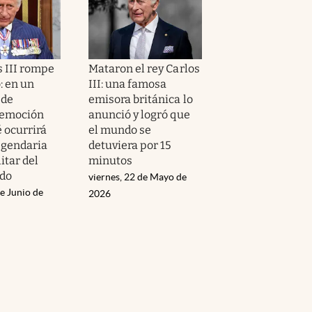
s III rompe
Mataron el rey Carlos
o: en un
III: una famosa
de
emisora británica lo
 emoción
anunció y logró que
 ocurrirá
el mundo se
egendaria
detuviera por 15
itar del
minutos
ido
viernes, 22 de Mayo de
e Junio de
2026