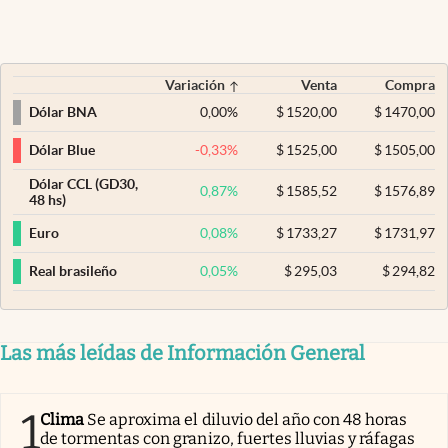
Variación
Venta
Compra
0,00
%
$
1520,00
$
1470,00
Dólar BNA
-0,33
%
$
1525,00
$
1505,00
Dólar Blue
Dólar CCL (GD30,
0,87
%
$
1585,52
$
1576,89
48 hs)
0,08
%
$
1733,27
$
1731,97
Euro
0,05
%
$
295,03
$
294,82
Real brasileño
Las más leídas de Información General
1
Clima
Se aproxima el diluvio del año con 48 horas
de tormentas con granizo, fuertes lluvias y ráfagas