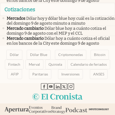
en los bancos de la City este domingo 9 de agosto
Cotizaciones
Mercados
Dólar hoy y dólar blue hoy: cuál es la cotización
del domingo 9 de agosto minuto a minuto
Mercado cambiario
Dólar blue hoy: a cuánto cotiza el
domingo 9 de agosto con el MEP y el CCL
Mercado cambiario
Dólar hoy: a cuánto cotiza el oficial
en los bancos de la City este domingo 9 de agosto
Dólar
Dólar Blue
Criptomonedas
Bitcoin
Fintech
Merval
Quiniela
Calendario de feriados
AFIP
Paritarias
Inversiones
ANSES
abre en nueva pestaña
abre en nueva pestaña
abre en nueva pestaña
abre en nueva pestaña
abre en nueva pestaña