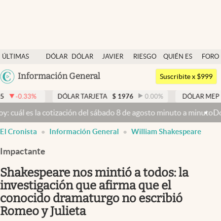
Últimas noticias
ÚLTIMAS
DÓLAR
DÓLAR
JAVIER
RIESGO
QUIÉN ES
FORO
Dólar
NOTICIAS
BLUE
MILEI
PAÍS
QUIÉN
Argentina
Información General
Members
Suscribite x $999
España
Economía y Política
DÓLAR TARJETA
$
1976
0.00
%
DÓLAR MEP
$
1526,03
México
a cotización del sábado 8 de agosto minuto a minuto
Dólar hoy y dól
Finanzas y Mercados
USA
El Cronista
Información General
William Shakespeare
Mercados Online
Colombia
Uruguay
Impactante
Negocios
Shakespeare nos mintió a todos: la
Columnistas
investigación que afirma que el
Otras secciones
conocido dramaturgo no escribió
Apertura
Romeo y Julieta