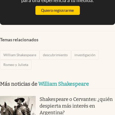
para una experiencia a tu medida.
Quiero registrarme
Temas relacionados
William Shakespeare
descubrimiento
investigación
Romeo y Julieta
Más noticias de
William Shakespeare
Shakespeare o Cervantes: ¿quién
despierta más interés en
Argentina?