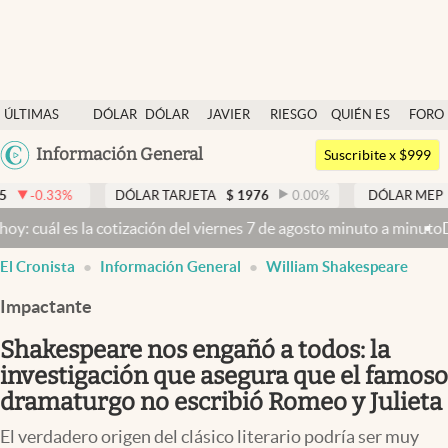
Últimas noticias
ÚLTIMAS
DÓLAR
DÓLAR
JAVIER
RIESGO
QUIÉN ES
FORO
Dólar
NOTICIAS
BLUE
MILEI
PAÍS
QUIÉN
Argentina
Información General
Members
Suscribite x $999
España
Economía y Política
DÓLAR TARJETA
$
1976
0.00
%
DÓLAR MEP
$
1525,84
0
México
 cotización del viernes 7 de agosto minuto a minuto
Dólar hoy y dól
Finanzas y Mercados
USA
El Cronista
Información General
William Shakespeare
Mercados Online
Colombia
Uruguay
Impactante
Negocios
Shakespeare nos engañó a todos: la
Columnistas
investigación que asegura que el famoso
Otras secciones
dramaturgo no escribió Romeo y Julieta
Apertura
El verdadero origen del clásico literario podría ser muy