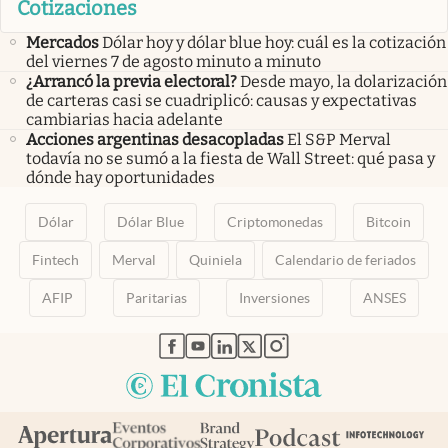
Cotizaciones
Mercados
Dólar hoy y dólar blue hoy: cuál es la cotización
del viernes 7 de agosto minuto a minuto
¿Arrancó la previa electoral?
Desde mayo, la dolarización
de carteras casi se cuadriplicó: causas y expectativas
cambiarias hacia adelante
Acciones argentinas desacopladas
El S&P Merval
todavía no se sumó a la fiesta de Wall Street: qué pasa y
dónde hay oportunidades
Dólar
Dólar Blue
Criptomonedas
Bitcoin
Fintech
Merval
Quiniela
Calendario de feriados
AFIP
Paritarias
Inversiones
ANSES
abre en nueva pestaña
abre en nueva pestaña
abre en nueva pestaña
abre en nueva pestaña
abre en nueva pestaña