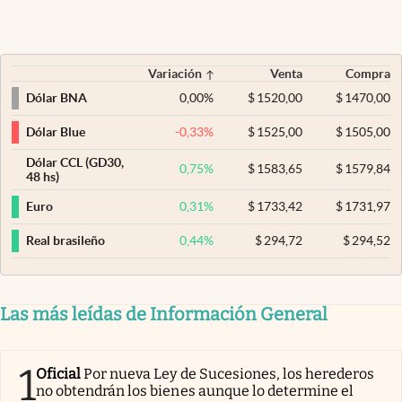
Variación
Venta
Compra
0,00
%
$
1520,00
$
1470,00
Dólar BNA
-0,33
%
$
1525,00
$
1505,00
Dólar Blue
Dólar CCL (GD30,
0,75
%
$
1583,65
$
1579,84
48 hs)
0,31
%
$
1733,42
$
1731,97
Euro
0,44
%
$
294,72
$
294,52
Real brasileño
Las más leídas de Información General
1
Oficial
Por nueva Ley de Sucesiones, los herederos
no obtendrán los bienes aunque lo determine el