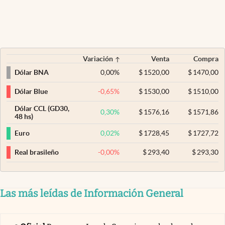
Variación
Venta
Compra
0,00
%
$
1520,00
$
1470,00
Dólar BNA
-0,65
%
$
1530,00
$
1510,00
Dólar Blue
Dólar CCL (GD30,
0,30
%
$
1576,16
$
1571,86
48 hs)
0,02
%
$
1728,45
$
1727,72
Euro
-0,00
%
$
293,40
$
293,30
Real brasileño
Las más leídas de Información General