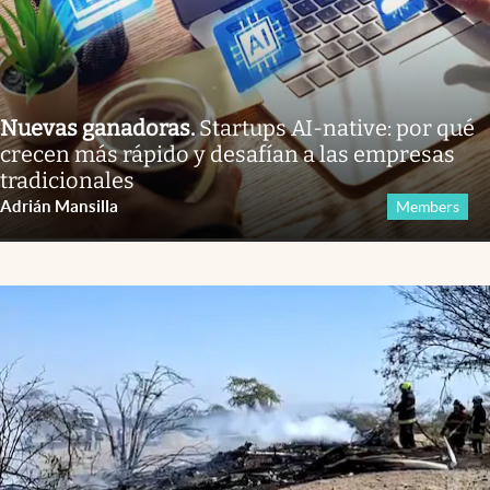
Nuevas ganadoras
.
Startups AI-native: por qué
crecen más rápido y desafían a las empresas
tradicionales
Adrián Mansilla
Members