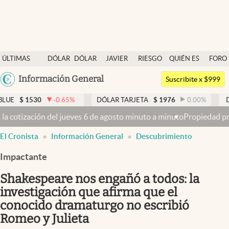
Últimas noticias
ÚLTIMAS
DÓLAR
DÓLAR
JAVIER
RIESGO
QUIÉN ES
FORO
Dólar
NOTICIAS
BLUE
MILEI
PAÍS
QUIÉN
Argentina
Información General
Members
Suscribite x $999
España
Economía y Política
-0.65
%
DÓLAR TARJETA
$
1976
0.00
%
DÓLAR MEP
México
6 de agosto minuto a minuto
Propiedad privada: con cruces y chicana
Finanzas y Mercados
USA
El Cronista
Información General
Descubrimiento
Mercados Online
Colombia
Uruguay
Impactante
Negocios
Shakespeare nos engañó a todos: la
Columnistas
investigación que afirma que el
Otras secciones
conocido dramaturgo no escribió
Apertura
Romeo y Julieta