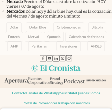
Mercado
Precio del Dólar: a así abre la cotización HOY
viernes 07 de agosto
Mercados
Dólar hoy y dólar blue hoy: cuál es la cotización
del viernes 7 de agosto minuto a minuto
Dólar
Dólar Blue
Criptomonedas
Bitcoin
Fintech
Merval
Quiniela
Calendario de feriados
AFIP
Paritarias
Inversiones
ANSES
abre en nueva pestaña
abre en nueva pestaña
abre en nueva pestaña
abre en nueva pestaña
abre en nueva pestaña
Contacto
Canales de WhatsApp
Suscribite
Quiénes Somos
Portal de Proveedores
Trabajá con nosotros