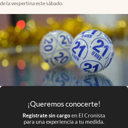
de la vespertina este sábado.
Infotechnology
Clase
Clima
Mundial 2026
Eventos Corporativos
El Cronista Studio
Mediakit
abre en nueva pestaña
Argentina
¡Queremos conocerte!
Registrate sin cargo
en El Cronista
para una experiencia a tu medida.