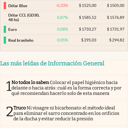
-0,33
%
$
1525,00
$
1505,00
Dólar Blue
Dólar CCL (GD30,
0,87
%
$
1585,52
$
1576,89
48 hs)
0,08
%
$
1733,27
$
1731,97
Euro
0,05
%
$
295,03
$
294,82
Real brasileño
Las más leídas de Información General
1
No todos lo saben
Colocar el papel higiénico hacia
delante o hacia atrás: cuál es la forma correcta y por
qué recomiendan hacerlo solo de esta manera
2
Truco
Ni vinagre ni bicarbonato: el método ideal
para eliminar el sarro concentrado en los orificios
de la ducha y evitar reducir la presión