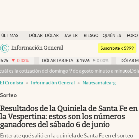
Últimas noticias
ÚLTIMAS
DÓLAR
DÓLAR
JAVIER
RIESGO
QUIÉN ES
FORO
Dólar
NOTICIAS
BLUE
MILEI
PAÍS
QUIÉN
Argentina
Información General
Members
Suscribite x $999
España
Economía y Política
DÓLAR TARJETA
$
1976
0.00
%
DÓLAR MEP
$
1526,03
México
ización del domingo 9 de agosto minuto a minuto
Dólar hoy y dólar 
Finanzas y Mercados
USA
El Cronista
Información General
Nautsantafearg
Mercados Online
Colombia
Uruguay
Sorteo
Negocios
Resultados de la Quiniela de Santa Fe en
Columnistas
la Vespertina: estos son los números
Otras secciones
ganadores del sábado 6 de junio
Apertura
Enterate qué salió en la quiniela de Santa Fe en el sorteo