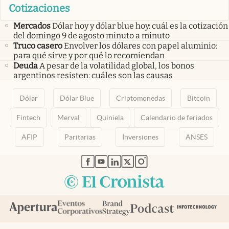
Cotizaciones
Mercados
Dólar hoy y dólar blue hoy: cuál es la cotización
del domingo 9 de agosto minuto a minuto
Truco casero
Envolver los dólares con papel aluminio:
para qué sirve y por qué lo recomiendan
Deuda
A pesar de la volatilidad global, los bonos
argentinos resisten: cuáles son las causas
Dólar
Dólar Blue
Criptomonedas
Bitcoin
Fintech
Merval
Quiniela
Calendario de feriados
AFIP
Paritarias
Inversiones
ANSES
abre en nueva pestaña
abre en nueva pestaña
abre en nueva pestaña
abre en nueva pestaña
abre en nueva pestaña