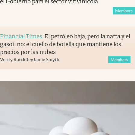
el Gobierno para el sector vitivinícola
Members
Financial Times
.
El petróleo baja, pero la nafta y el
gasoil no: el cuello de botella que mantiene los
precios por las nubes
Verity Ratcliffe
y
Jamie Smyth
Members