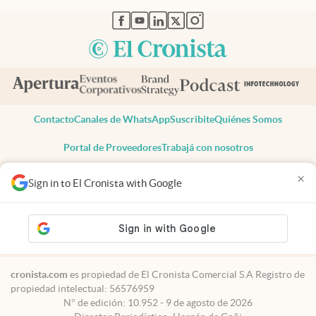
abre en nueva pestaña
abre en nueva pestaña
abre en nueva pestaña
abre en nueva pestaña
abre en nueva pestaña
Contacto
Canales de WhatsApp
Suscribite
Quiénes Somos
Portal de Proveedores
Trabajá con nosotros
Copyright 2025 cronista.com
×
Sign in to El Cronista with Google
Todos los derechos reservados
Términos y condiciones
Privacidad
Consentimiento
Tel:
+54 11 7078-3270
cronista.com
es propiedad de El Cronista Comercial S.A Registro de
propiedad intelectual: 56576959
N° de edición: 10.952 - 9 de agosto de 2026