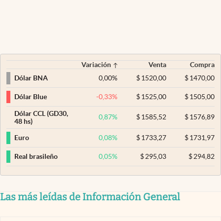
Variación
Venta
Compra
0,00
%
$
1520,00
$
1470,00
Dólar BNA
-0,33
%
$
1525,00
$
1505,00
Dólar Blue
Dólar CCL (GD30,
0,87
%
$
1585,52
$
1576,89
48 hs)
0,08
%
$
1733,27
$
1731,97
Euro
0,05
%
$
295,03
$
294,82
Real brasileño
Las más leídas de Información General