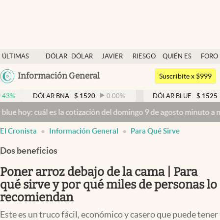
Últimas noticias
ÚLTIMAS
DÓLAR
DÓLAR
JAVIER
RIESGO
QUIÉN ES
FORO
Dólar
NOTICIAS
BLUE
MILEI
PAÍS
QUIÉN
Argentina
Información General
Members
Suscribite x $999
España
Economía y Política
DÓLAR BNA
$
1520
0.00
%
DÓLAR BLUE
$
1525
-0.33
%
México
uál es la cotización del domingo 9 de agosto minuto a minuto
Dólar
Finanzas y Mercados
USA
El Cronista
Información General
Para Qué Sirve
Mercados Online
Colombia
Uruguay
Dos beneficios
Negocios
Poner arroz debajo de la cama | Para
Columnistas
qué sirve y por qué miles de personas lo
Otras secciones
recomiendan
Apertura
Este es un truco fácil, económico y casero que puede tener