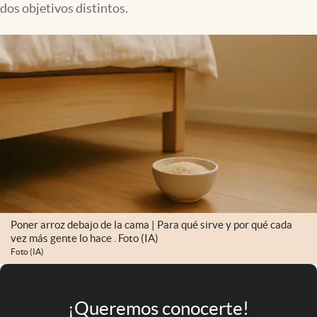
dos objetivos distintos.
Infotechnology
Clase
Clima
Mundial 2026
Eventos Corporativos
El Cronista Studio
Mediakit
abre en nueva pestaña
Argentina
Poner arroz debajo de la cama | Para qué sirve y por qué cada
vez más gente lo hace . Foto (IA)
Foto (IA)
¡Queremos conocerte!