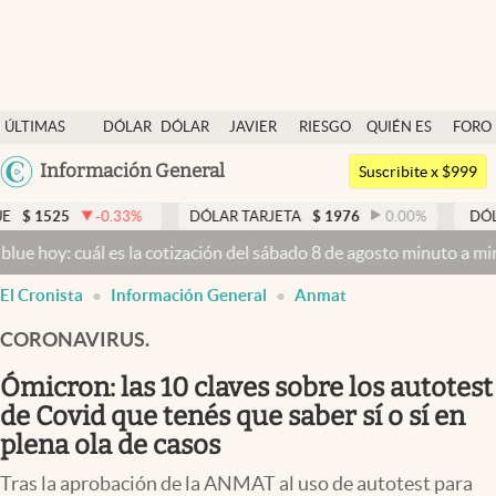
Últimas noticias
ÚLTIMAS
DÓLAR
DÓLAR
JAVIER
RIESGO
QUIÉN ES
FORO
Dólar
NOTICIAS
BLUE
MILEI
PAÍS
QUIÉN
Argentina
Información General
Members
Suscribite x $999
España
Economía y Política
.33
%
DÓLAR TARJETA
$
1976
0.00
%
DÓLAR MEP
$
1526
México
es la cotización del sábado 8 de agosto minuto a minuto
Dólar hoy y
Finanzas y Mercados
USA
El Cronista
Información General
Anmat
Mercados Online
Colombia
Uruguay
CORONAVIRUS.
Negocios
Ómicron: las 10 claves sobre los autotest
Columnistas
de Covid que tenés que saber sí o sí en
Otras secciones
plena ola de casos
Apertura
Tras la aprobación de la ANMAT al uso de autotest para