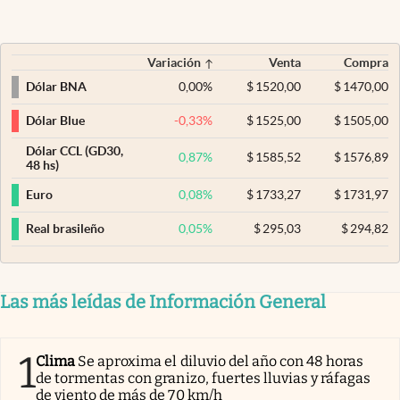
Variación
Venta
Compra
0,00
%
$
1520,00
$
1470,00
Dólar BNA
-0,33
%
$
1525,00
$
1505,00
Dólar Blue
Dólar CCL (GD30,
0,87
%
$
1585,52
$
1576,89
48 hs)
0,08
%
$
1733,27
$
1731,97
Euro
0,05
%
$
295,03
$
294,82
Real brasileño
Las más leídas de Información General
1
Clima
Se aproxima el diluvio del año con 48 horas
de tormentas con granizo, fuertes lluvias y ráfagas
de viento de más de 70 km/h