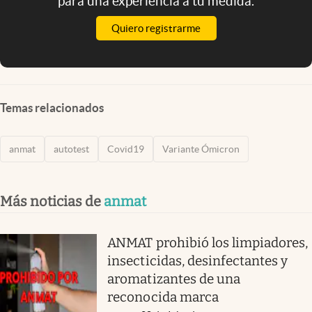
para una experiencia a tu medida.
Quiero registrarme
Temas relacionados
anmat
autotest
Covid19
Variante Ómicron
Más noticias de
anmat
ANMAT prohibió los limpiadores,
insecticidas, desinfectantes y
aromatizantes de una
reconocida marca