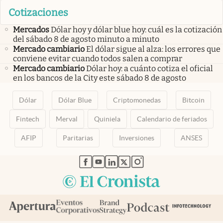
Cotizaciones
Mercados
Dólar hoy y dólar blue hoy: cuál es la cotización
del sábado 8 de agosto minuto a minuto
Mercado cambiario
El dólar sigue al alza: los errores que
conviene evitar cuando todos salen a comprar
Mercado cambiario
Dólar hoy: a cuánto cotiza el oficial
en los bancos de la City este sábado 8 de agosto
Dólar
Dólar Blue
Criptomonedas
Bitcoin
Fintech
Merval
Quiniela
Calendario de feriados
AFIP
Paritarias
Inversiones
ANSES
abre en nueva pestaña
abre en nueva pestaña
abre en nueva pestaña
abre en nueva pestaña
abre en nueva pestaña