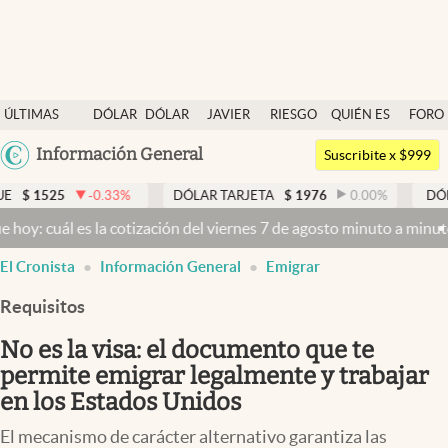
Últimas noticias
ÚLTIMAS
DÓLAR
DÓLAR
JAVIER
RIESGO
QUIÉN ES
FORO
Dólar
NOTICIAS
BLUE
MILEI
PAÍS
QUIÉN
Argentina
Información General
Members
Suscribite x $999
España
Economía y Política
-0.33
%
DÓLAR TARJETA
$
1976
0.00
%
DÓLAR MEP
$
México
es la cotización del viernes 7 de agosto minuto a minuto
Dólar hoy 
Finanzas y Mercados
USA
El Cronista
Información General
Emigrar
Mercados Online
Colombia
Uruguay
Requisitos
Negocios
No es la visa: el documento que te
Columnistas
permite emigrar legalmente y trabajar
Otras secciones
en los Estados Unidos
Apertura
El mecanismo de carácter alternativo garantiza las