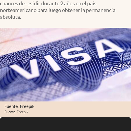
chances de residir durante 2 años en el país
Infotechnology
norteamericano para luego obtener la permanencia
Clase
absoluta.
Clima
Mundial 2026
Eventos Corporativos
El Cronista Studio
Mediakit
abre en nueva pestaña
Argentina
Fuente: Freepik
Fuente: Freepik