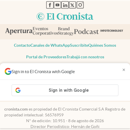
abre en nueva pestaña
abre en nueva pestaña
abre en nueva pestaña
abre en nueva pestaña
abre en nueva pestaña
Contacto
Canales de WhatsApp
Suscribite
Quiénes Somos
Portal de Proveedores
Trabajá con nosotros
Copyright 2025 cronista.com
×
Sign in to El Cronista with Google
Todos los derechos reservados
Términos y condiciones
Privacidad
Consentimiento
Tel:
+54 11 7078-3270
cronista.com
es propiedad de El Cronista Comercial S.A Registro de
propiedad intelectual: 56576959
N° de edición: 10.951 - 8 de agosto de 2026
Director Periodístico: Hernán de Goñi