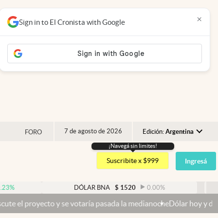
×
Sign in to El Cronista with Google
7 de agosto de 2026
Edición:
Argentina
FORO
¡Navegá sin limites!
Argentina
Suscribite x $999
Ingresá
España
México
DÓLAR BNA
$
1520
0.00
%
DÓLAR
USA
 y se votaría pasada la medianoche
Dólar hoy y dólar blue hoy: cuál
Colombia