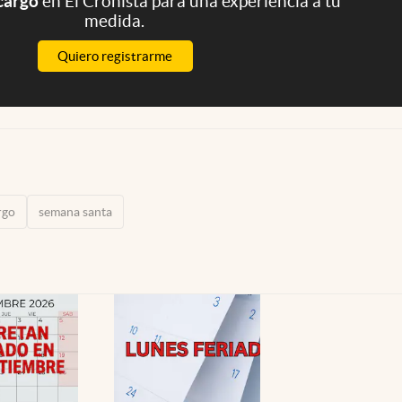
 cargo
en El Cronista para una experiencia a tu
medida.
Quiero registrarme
rgo
semana santa