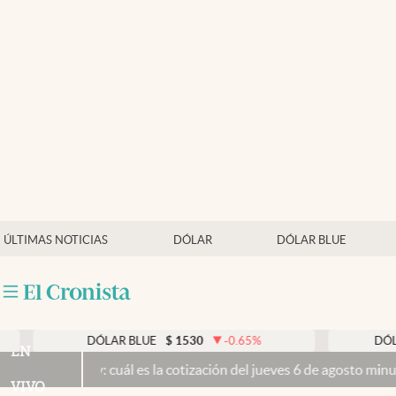
Últimas noticias
Dólar
Members
Economía y Política
Finanzas y Mercados
Mercados Online
ÚLTIMAS NOTICIAS
DÓLAR
DÓLAR BLUE
Negocios
Columnistas
Otras secciones
DÓLAR BLUE
$
1530
-0.65
%
DÓLAR TARJE
EN
oy: cuál es la cotización del jueves 6 de agosto minuto a minuto
El 
Apertura
VIVO