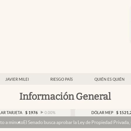
JAVIER MILEI
RIESGO PAÍS
QUIÉN ES QUIÉN
Información General
TA
$
1976
0.00
%
DÓLAR MEP
$
1521,24
0.21
Senado busca aprobar la Ley de Propiedad Privada, sin el capítulo 