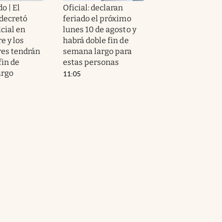
o | El
Oficial: declaran
decretó
feriado el próximo
icial en
lunes 10 de agosto y
e y los
habrá doble fin de
res tendrán
semana largo para
fin de
estas personas
argo
11:05