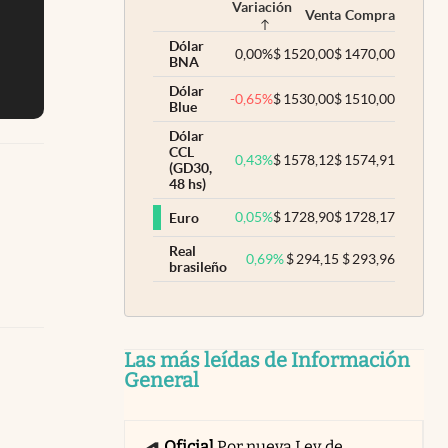
Variación
Venta
Compra
Dólar
0,00
%
$
1520,00
$
1470,00
BNA
Dólar
-0,65
%
$
1530,00
$
1510,00
Blue
Dólar
CCL
0,43
%
$
1578,12
$
1574,91
(GD30,
48 hs)
0,05
%
$
1728,90
$
1728,17
Euro
Real
0,69
%
$
294,15
$
293,96
brasileño
Las más leídas de Información
General
Oficial
Por nueva Ley de