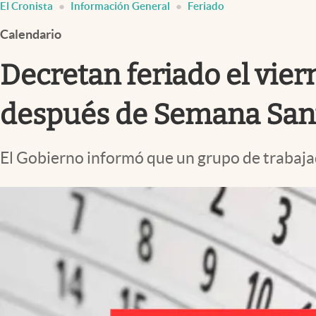
El Cronista
Información General
Feriado
Infotechnology
Calendario
Clase
Clima
Decretan feriado el vier
Mundial 2026
después de Semana San
Eventos Corporativos
El Cronista Studio
El Gobierno informó que un grupo de trabaja
Mediakit
abre en nueva pestaña