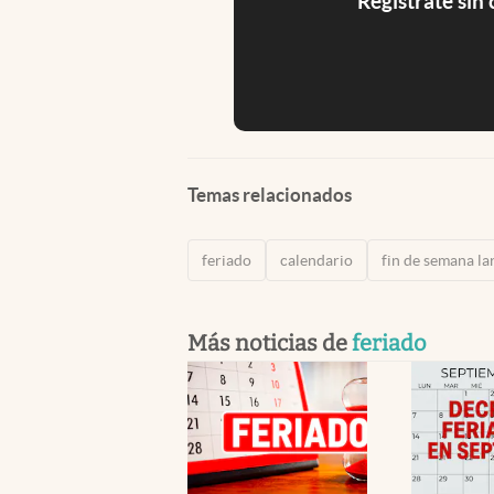
Registrate sin
Temas relacionados
feriado
calendario
fin de semana la
Más noticias de
feriado