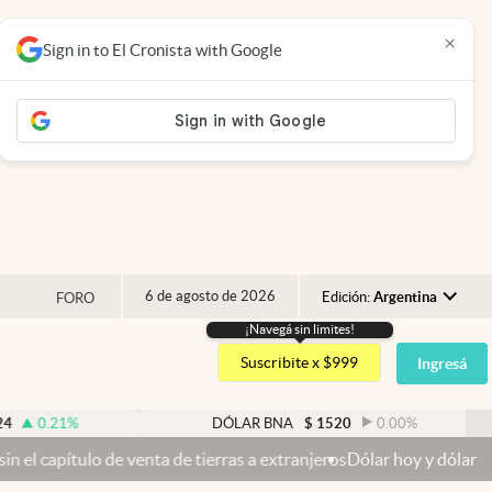
×
Sign in to El Cronista with Google
6 de agosto de 2026
Edición:
Argentina
FORO
¡Navegá sin limites!
Argentina
Suscribite x $999
Ingresá
España
México
%
DÓLAR BNA
$
1520
0.00
%
USA
de venta de tierras a extranjeros
Dólar hoy y dólar blue hoy: cuál e
Colombia