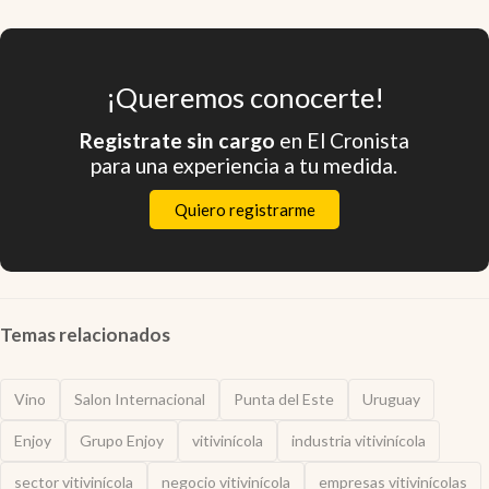
¡Queremos conocerte!
Registrate sin cargo
en El Cronista
para una experiencia a tu medida.
Quiero registrarme
Temas relacionados
Vino
Salon Internacional
Punta del Este
Uruguay
Enjoy
Grupo Enjoy
vitivinícola
industria vitivinícola
sector vitivinícola
negocio vitivinícola
empresas vitivinícolas