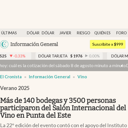
Últimas noticias
ÚLTIMAS
DÓLAR
DÓLAR
JAVIER
RIESGO
QUIÉN ES
FORO
Dólar
NOTICIAS
BLUE
MILEI
PAÍS
QUIÉN
Argentina
Información General
Members
Suscribite x $999
España
Economía y Política
DÓLAR TARJETA
$
1976
0.00
%
DÓLAR MEP
$
1526,03
México
a cotización del sábado 8 de agosto minuto a minuto
Dólar hoy y dól
Finanzas y Mercados
USA
El Cronista
Información General
Vino
Mercados Online
Colombia
Uruguay
Verano 2025
Negocios
Columnistas
Más de 140 bodegas y 3500 personas
participaron del Salón Internacional del
Otras secciones
Vino en Punta del Este
Apertura
La 22° edición del evento contó con el apoyo del Instituto