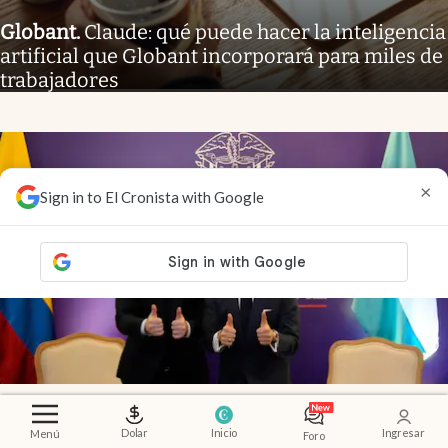
Globant
.
Claude: qué puede hacer la inteligencia
artificial que Globant incorporará para miles de
trabajadores
×
Sign in to El Cronista with Google
Agenda
.
Milei se reunió en Colombia con Abelardo
de la Espriella antes de su asunción presidencial
Dolar
Inicio
Ingresar
Menú
Foro