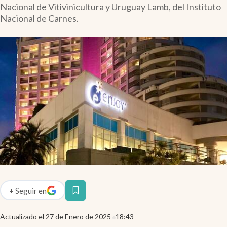
Nacional de Vitivinicultura y Uruguay Lamb, del Instituto
Infotechnology
Nacional de Carnes.
Clase
Clima
Mundial 2026
Eventos Corporativos
El Cronista Studio
Mediakit
abre en nueva pestaña
Argentina
+
Seguir
en
abre en nueva pestaña
Actualizado el
27 de Enero de 2025
18:43