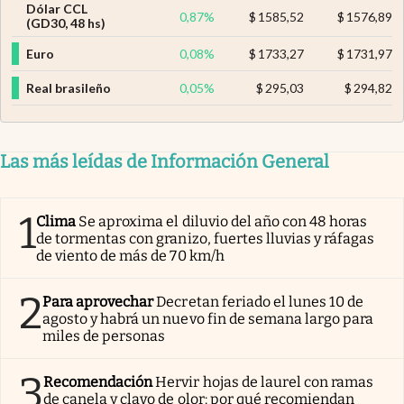
Dólar CCL
0,87
%
$
1585,52
$
1576,89
(GD30, 48 hs)
Euro
0,08
%
$
1733,27
$
1731,97
Real brasileño
0,05
%
$
295,03
$
294,82
Las más leídas de Información General
1
Clima
Se aproxima el diluvio del año con 48 horas
de tormentas con granizo, fuertes lluvias y ráfagas
de viento de más de 70 km/h
2
Para aprovechar
Decretan feriado el lunes 10 de
agosto y habrá un nuevo fin de semana largo para
miles de personas
3
Recomendación
Hervir hojas de laurel con ramas
de canela y clavo de olor: por qué recomiendan