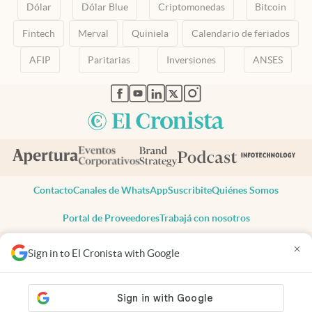
Dólar
Dólar Blue
Criptomonedas
Bitcoin
Fintech
Merval
Quiniela
Calendario de feriados
AFIP
Paritarias
Inversiones
ANSES
abre en nueva pestaña
abre en nueva pestaña
abre en nueva pestaña
abre en nueva pestaña
abre en nueva pestaña
Contacto
Canales de WhatsApp
Suscribite
Quiénes Somos
Portal de Proveedores
Trabajá con nosotros
Copyright 2025 cronista.com
×
Sign in to El Cronista with Google
Todos los derechos reservados
Términos y condiciones
Privacidad
Consentimiento