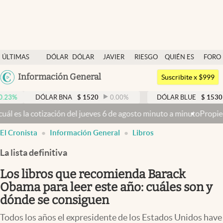
Últimas noticias
ÚLTIMAS
DÓLAR
DÓLAR
JAVIER
RIESGO
QUIÉN ES
FORO
Dólar
NOTICIAS
BLUE
MILEI
PAÍS
QUIÉN
Argentina
Información General
Members
Suscribite x $999
España
Economía y Política
DÓLAR BNA
$
1520
0.00
%
DÓLAR BLUE
$
1530
-0.65
%
México
jueves 6 de agosto minuto a minuto
Propiedad privada: con cruces y 
Finanzas y Mercados
USA
El Cronista
Información General
Libros
Mercados Online
Colombia
Uruguay
La lista definitiva
Negocios
Los libros que recomienda Barack
Columnistas
Obama para leer este año: cuáles son y
Otras secciones
dónde se consiguen
Apertura
Todos los años el expresidente de los Estados Unidos have