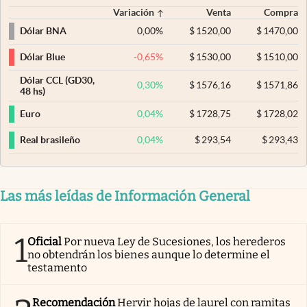
Variación
Venta
Compra
0,00
%
$
1520,00
$
1470,00
Dólar BNA
-0,65
%
$
1530,00
$
1510,00
Dólar Blue
Dólar CCL (GD30,
0,30
%
$
1576,16
$
1571,86
48 hs)
0,04
%
$
1728,75
$
1728,02
Euro
0,04
%
$
293,54
$
293,43
Real brasileño
Las más leídas de Información General
1
Oficial
Por nueva Ley de Sucesiones, los herederos
no obtendrán los bienes aunque lo determine el
testamento
Recomendación
Hervir hojas de laurel con ramitas