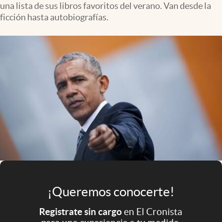
una lista de sus libros favoritos del verano. Van desde la
Infotechnology
ficción hasta autobiografías.
Clase
Clima
Mundial 2026
Eventos Corporativos
El Cronista Studio
Mediakit
abre en nueva pestaña
Argentina
¡Queremos conocerte!
Registrate sin cargo
en El Cronista