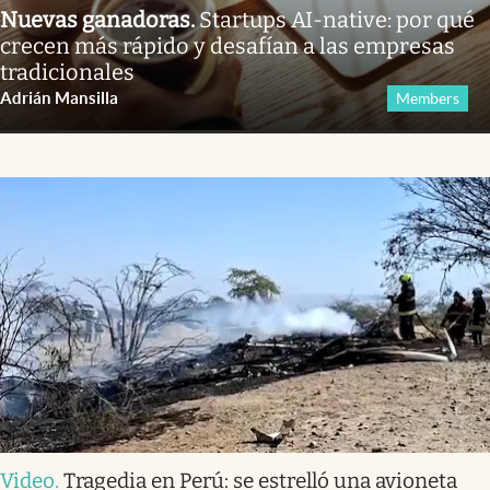
Nuevas ganadoras
.
Startups AI-native: por qué
crecen más rápido y desafían a las empresas
tradicionales
Adrián Mansilla
Members
Video
.
Tragedia en Perú: se estrelló una avioneta