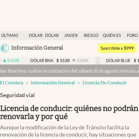
Últimas noticias
ÚLTIMAS
DÓLAR
DÓLAR
JAVIER
RIESGO
QUIÉN ES
FORO
Dólar
NOTICIAS
BLUE
MILEI
PAÍS
QUIÉN
Argentina
Información General
Members
Suscribite x $999
España
Economía y Política
DÓLAR BNA
$
1520
0.00
%
DÓLAR BLUE
$
1525
-0.3
México
: cuál es la cotización del sábado 8 de agosto minuto a minuto
Dóla
Finanzas y Mercados
USA
El Cronista
Información General
Licencia De Conducir
Mercados Online
Colombia
Uruguay
Seguridad vial
Negocios
Licencia de conducir: quiénes no podrán
Columnistas
renovarla y por qué
Otras secciones
Aunque la modificación de la Ley de Tránsito facilita la
Apertura
renovación de la licencia de conducir, hay situaciones que