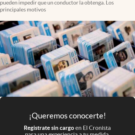
pueden impedir que un conductor la obtenga. Los
Infotechnology
principales motivos
Clase
Clima
Mundial 2026
Eventos Corporativos
El Cronista Studio
Mediakit
abre en nueva pestaña
Argentina
¡Queremos conocerte!
Registrate sin cargo
en El Cronista
para una experiencia a tu medida.