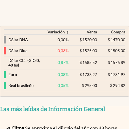
Variación
Venta
Compra
0,00
%
$
1520,00
$
1470,00
Dólar BNA
-0,33
%
$
1525,00
$
1505,00
Dólar Blue
Dólar CCL (GD30,
0,87
%
$
1585,52
$
1576,89
48 hs)
0,08
%
$
1733,27
$
1731,97
Euro
0,05
%
$
295,03
$
294,82
Real brasileño
Las más leídas de Información General
Clima
Se aproxima el diluvio del año con 48 horas