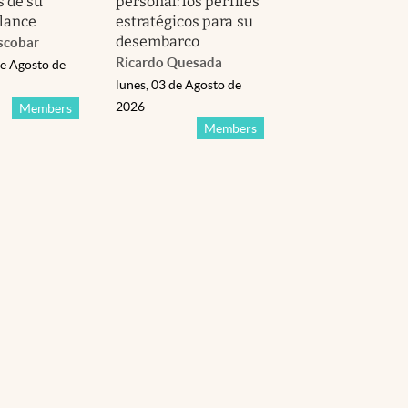
s de su
personal: los perfiles
lance
estratégicos para su
desembarco
scobar
Ricardo Quesada
de Agosto de
lunes, 03 de Agosto de
2026
Members
Members