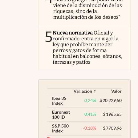
viene de la disminución de las
riquezas, sino de la
multiplicación de los deseos”
5
Nueva normativa
Oficial y
confirmado: entra en vigor la
ley que prohíbe mantener
perros y gatos de forma
habitual en balcones, sótanos,
terrazas y patios
Variación
Valor
Ibex 35
0,24
%
$
20.229,50
Index
Euronext
0,41
%
$
1965,65
100 ID
S&P 500
-0,18
%
$
7709,96
Index