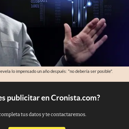
evela lo impensado un año después: "no debería ser posible".
s publicitar en Cronista.com?
completa tus datos y te contactaremos.