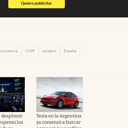
abre en nueva pestaña
Quiero publicitar
urociencia
CHIP
cerebro
España
e desplomó
Tesla en la Argentina
esperan los
ya comenzó a buscar