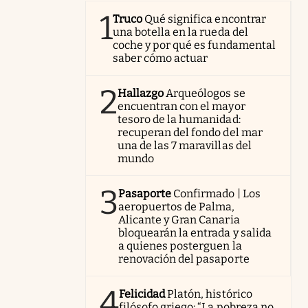
1
Truco
Qué significa encontrar
una botella en la rueda del
coche y por qué es fundamental
saber cómo actuar
2
Hallazgo
Arqueólogos se
encuentran con el mayor
tesoro de la humanidad:
recuperan del fondo del mar
una de las 7 maravillas del
mundo
3
Pasaporte
Confirmado | Los
aeropuertos de Palma,
Alicante y Gran Canaria
bloquearán la entrada y salida
a quienes posterguen la
renovación del pasaporte
4
Felicidad
Platón, histórico
filósofo griego: “La pobreza no