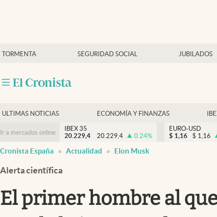
Últimas Noticias
TORMENTA
SEGURIDAD SOCIAL
JUBILADOS
Economía y finanzas
Política
Actualidad
Criptomonedas
ULTIMAS NOTICIAS
ECONOMÍA Y FINANZAS
IB
IBEX 35
EURO-USD
Ir a mercados online
20.229,4
20.229,4
0.24
%
$
1,16
$
1,16
Cronista España
Actualidad
Elon Musk
Alerta científica
El primer hombre al que