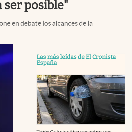
 ser posible"
one en debate los alcances de la
Las más leídas de El Cronista
España
Truco
Qué significa encontrar una