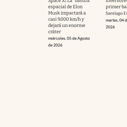
Space X| La “basura”
inversore
espacial de Elon
primer ba
Musk impactará a
Santiago E
casi 9.000 km/h y
martes, 04 
dejará un enorme
2026
cráter
miércoles, 05 de Agosto
de 2026