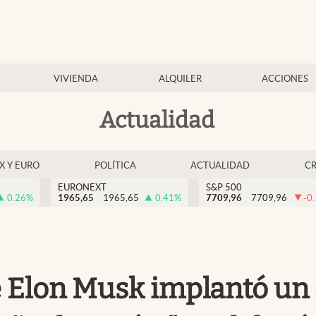
VIVIENDA
ALQUILER
ACCIONES
Actualidad
EX Y EURO
POLÍTICA
ACTUALIDAD
C
EURONEXT
S&P 500
0.26
%
1965,65
1965,65
0.41
%
7709,96
7709,96
-0
 Elon Musk implantó un 