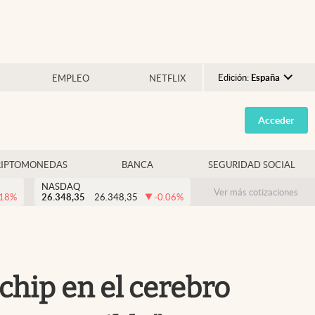
Edición:
España
EMPLEO
NETFLIX
Argentina
Acceder
España
México
RIPTOMONEDAS
BANCA
SEGURIDAD SOCIAL
USA
NASDAQ
Colombia
Ver más cotizaciones
.18
%
26.348,35
26.348,35
-0.06
%
Uruguay
chip en el cerebro