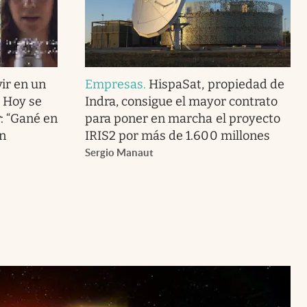
ir en un
Empresas
.
HispaSat, propiedad de
. Hoy se
Indra, consigue el mayor contrato
r: “Gané en
para poner en marcha el proyecto
en
IRIS2 por más de 1.600 millones
Sergio Manaut