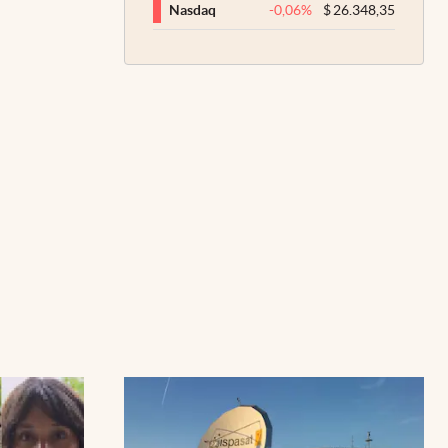
-0,06
%
$
26.348,35
Nasdaq