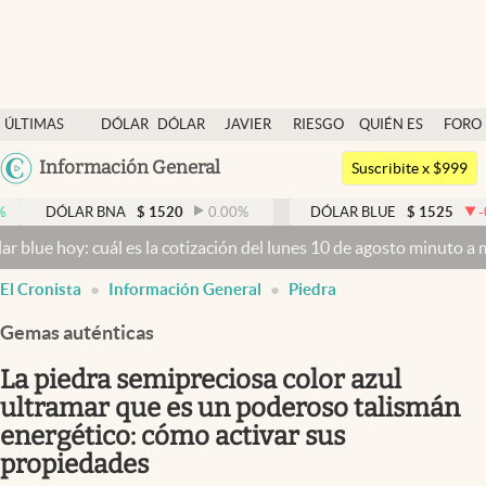
Últimas noticias
ÚLTIMAS
DÓLAR
DÓLAR
JAVIER
RIESGO
QUIÉN ES
FORO
Dólar
NOTICIAS
BLUE
MILEI
PAÍS
QUIÉN
Argentina
Información General
Members
Suscribite x $999
España
Economía y Política
LAR BNA
$
1520
0.00
%
DÓLAR BLUE
$
1525
-0.33
%
México
 cuál es la cotización del lunes 10 de agosto minuto a minuto
Dólar
Finanzas y Mercados
USA
El Cronista
Información General
Piedra
Mercados Online
Colombia
Uruguay
Gemas auténticas
Negocios
La piedra semipreciosa color azul
Columnistas
ultramar que es un poderoso talismán
Otras secciones
energético: cómo activar sus
Apertura
propiedades