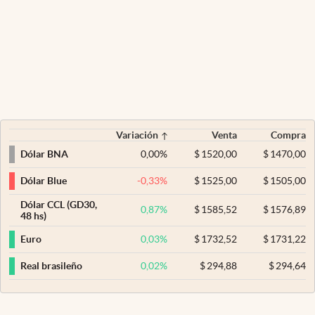
Variación
Venta
Compra
0,00
%
$
1520,00
$
1470,00
Dólar BNA
-0,33
%
$
1525,00
$
1505,00
Dólar Blue
Dólar CCL (GD30,
0,87
%
$
1585,52
$
1576,89
48 hs)
0,03
%
$
1732,52
$
1731,22
Euro
0,02
%
$
294,88
$
294,64
Real brasileño