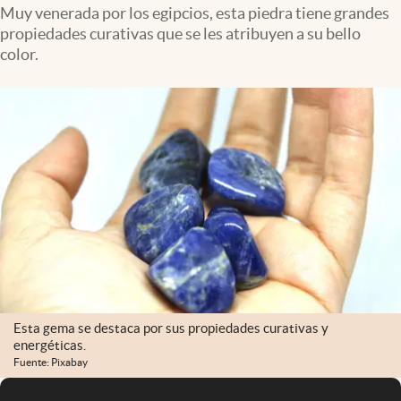
Infotechnology
Muy venerada por los egipcios, esta piedra tiene grandes
propiedades curativas que se les atribuyen a su bello
Clase
color.
Clima
Mundial 2026
Eventos Corporativos
El Cronista Studio
Mediakit
abre en nueva pestaña
Argentina
Esta gema se destaca por sus propiedades curativas y
energéticas.
Fuente: Pixabay