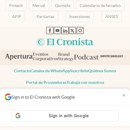
Fintech
Merval
Quiniela
Calendario de feriados
AFIP
Paritarias
Inversiones
ANSES
abre en nueva pestaña
abre en nueva pestaña
abre en nueva pestaña
abre en nueva pestaña
abre en nueva pestaña
Contacto
Canales de WhatsApp
Suscribite
Quiénes Somos
Portal de Proveedores
Trabajá con nosotros
Copyright 2025 cronista.com
×
Sign in to El Cronista with Google
Todos los derechos reservados
Términos y condiciones
Privacidad
Consentimiento
Tel:
+54 11 7078-3270