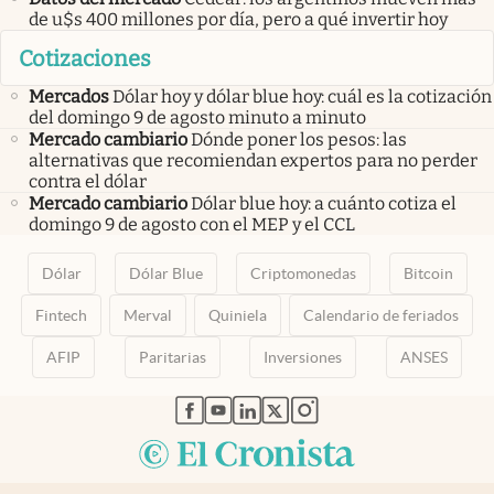
de u$s 400 millones por día, pero a qué invertir hoy
Cotizaciones
Mercados
Dólar hoy y dólar blue hoy: cuál es la cotización
del domingo 9 de agosto minuto a minuto
Mercado cambiario
Dónde poner los pesos: las
alternativas que recomiendan expertos para no perder
contra el dólar
Mercado cambiario
Dólar blue hoy: a cuánto cotiza el
domingo 9 de agosto con el MEP y el CCL
Dólar
Dólar Blue
Criptomonedas
Bitcoin
Fintech
Merval
Quiniela
Calendario de feriados
AFIP
Paritarias
Inversiones
ANSES
abre en nueva pestaña
abre en nueva pestaña
abre en nueva pestaña
abre en nueva pestaña
abre en nueva pestaña