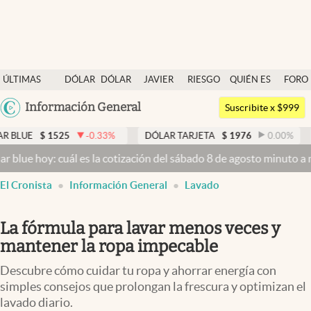
Últimas noticias
ÚLTIMAS
DÓLAR
DÓLAR
JAVIER
RIESGO
QUIÉN ES
FORO
Dólar
NOTICIAS
BLUE
MILEI
PAÍS
QUIÉN
Argentina
Información General
Members
Suscribite x $999
España
Economía y Política
525
-0.33
%
DÓLAR TARJETA
$
1976
0.00
%
DÓLAR ME
México
 cuál es la cotización del sábado 8 de agosto minuto a minuto
Dólar
Finanzas y Mercados
USA
El Cronista
Información General
Lavado
Mercados Online
Colombia
Uruguay
Negocios
La fórmula para lavar menos veces y
Columnistas
mantener la ropa impecable
Otras secciones
Descubre cómo cuidar tu ropa y ahorrar energía con
simples consejos que prolongan la frescura y optimizan el
Apertura
lavado diario.