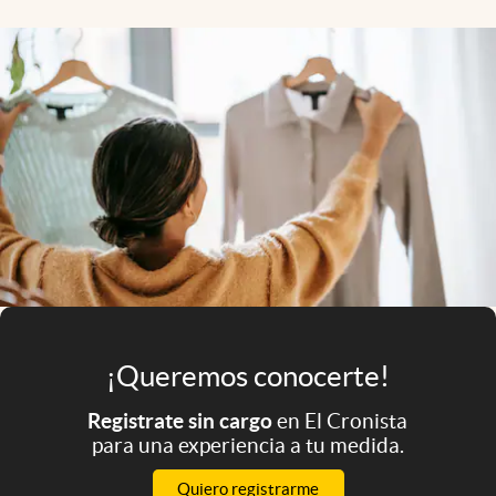
Infotechnology
Clase
Clima
Mundial 2026
Eventos Corporativos
El Cronista Studio
Mediakit
abre en nueva pestaña
Argentina
¡Queremos conocerte!
Registrate sin cargo
en El Cronista
para una experiencia a tu medida.
Quiero registrarme