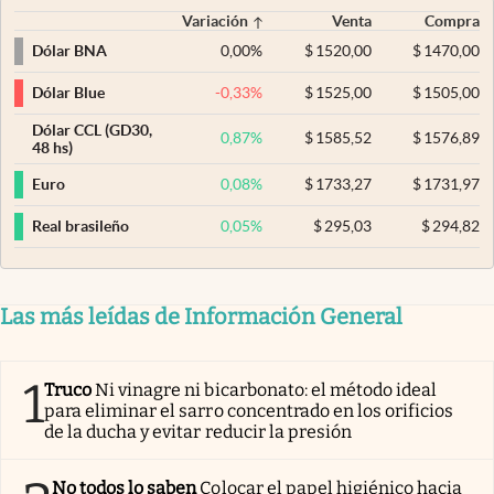
Variación
Venta
Compra
0,00
%
$
1520,00
$
1470,00
Dólar BNA
-0,33
%
$
1525,00
$
1505,00
Dólar Blue
Dólar CCL (GD30,
0,87
%
$
1585,52
$
1576,89
48 hs)
0,08
%
$
1733,27
$
1731,97
Euro
0,05
%
$
295,03
$
294,82
Real brasileño
Las más leídas de Información General
1
Truco
Ni vinagre ni bicarbonato: el método ideal
para eliminar el sarro concentrado en los orificios
de la ducha y evitar reducir la presión
No todos lo saben
Colocar el papel higiénico hacia