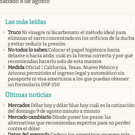
sábado 8 de agosto
Las más leídas
Truco
Ni vinagre ni bicarbonato: el método ideal para
eliminar el sarro concentrado en los orificios de la ducha
y evitar reducir la presión
No todos lo saben
Colocar el papel higiénico hacia
delante o hacia atrás: cuál es la forma correcta y por qué
recomiendan hacerlo solo de esta manera
Medida
Oficial | California, Texas, Nuevo México y
Arizona permitirán el ingreso legal y automático sin
pasaporte ni visa americana a los que puedan obtener
un Formulario DSP-150
Últimas noticias
Mercados
Dólar hoy y dólar blue hoy: cuál es la cotización
del domingo 9 de agosto minuto a minuto
Mercado cambiario
Dónde poner los pesos: las
alternativas que recomiendan expertos para no perder
contra el dólar
Datos del mercado
Cedear: los argentinos mueven más