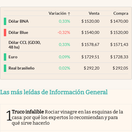
Variación
Venta
Compra
0,33
%
$
1520,00
$
1470,00
Dólar BNA
-0,32
%
$
1540,00
$
1520,00
Dólar Blue
Dólar CCL (GD30,
0,33
%
$
1578,67
$
1571,43
48 hs)
0,09
%
$
1729,51
$
1728,33
Euro
0,02
%
$
292,20
$
292,05
Real brasileño
Las más leídas de Información General
1
Truco infalible
Rociar vinagre en las esquinas de la
casa: por qué los expertos lo recomiendan y para
qué sirve hacerlo