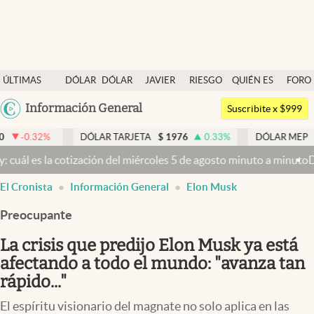
Últimas noticias
ÚLTIMAS
DÓLAR
DÓLAR
JAVIER
RIESGO
QUIÉN ES
FORO
Dólar
NOTICIAS
BLUE
MILEI
PAÍS
QUIÉN
Argentina
Información General
Members
Suscribite x $999
España
Economía y Política
DÓLAR TARJETA
$
1976
0.33
%
DÓLAR MEP
$
1518,45
México
otización del miércoles 5 de agosto minuto a minuto
Dólar hoy y dól
Finanzas y Mercados
USA
El Cronista
Información General
Elon Musk
Mercados Online
Colombia
Uruguay
Preocupante
Negocios
La crisis que predijo Elon Musk ya está
Columnistas
afectando a todo el mundo: "avanza tan
Otras secciones
rápido..."
Apertura
El espíritu visionario del magnate no solo aplica en las