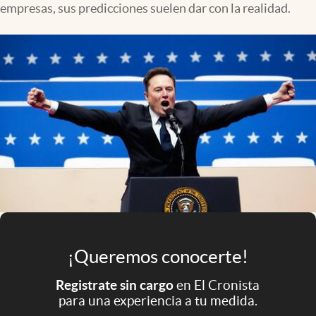
empresas, sus predicciones suelen dar con la realidad.
Infotechnology
Clase
Clima
Mundial 2026
Eventos Corporativos
El Cronista Studio
Mediakit
abre en nueva pestaña
Argentina
¡Queremos conocerte!
Registrate sin cargo
en El Cronista
para una experiencia a tu medida.