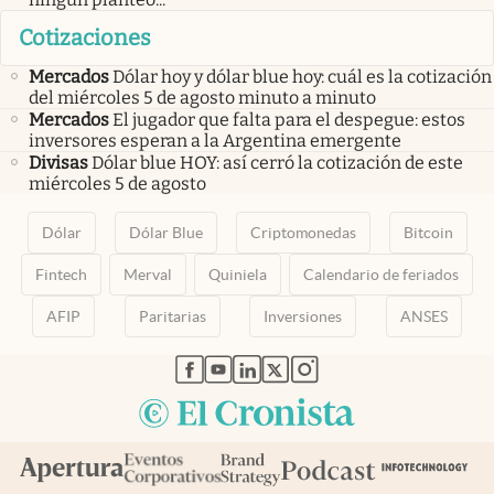
Cotizaciones
Mercados
Dólar hoy y dólar blue hoy: cuál es la cotización
del miércoles 5 de agosto minuto a minuto
Mercados
El jugador que falta para el despegue: estos
inversores esperan a la Argentina emergente
Divisas
Dólar blue HOY: así cerró la cotización de este
miércoles 5 de agosto
Dólar
Dólar Blue
Criptomonedas
Bitcoin
Fintech
Merval
Quiniela
Calendario de feriados
AFIP
Paritarias
Inversiones
ANSES
abre en nueva pestaña
abre en nueva pestaña
abre en nueva pestaña
abre en nueva pestaña
abre en nueva pestaña