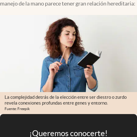
manejo de la mano parece tener gran relación hereditaria:
Infotechnology
Clase
Clima
Mundial 2026
Eventos Corporativos
El Cronista Studio
Mediakit
abre en nueva pestaña
Argentina
La complejidad detrás de la elección entre ser diestro o zurdo
revela conexiones profundas entre genes y entorno.
Fuente: Freepik
¡Queremos conocerte!