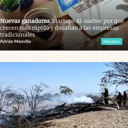
Nuevas ganadoras
.
Startups AI-native: por qué
crecen más rápido y desafían a las empresas
tradicionales
Adrián Mansilla
Members