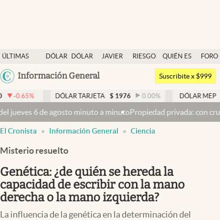
Últimas noticias
ÚLTIMAS
DÓLAR
DÓLAR
JAVIER
RIESGO
QUIÉN ES
FORO
Dólar
NOTICIAS
BLUE
MILEI
PAÍS
QUIÉN
Argentina
Información General
Members
Suscribite x $999
España
Economía y Política
DÓLAR TARJETA
$
1976
0.00
%
DÓLAR MEP
$
1521,52
México
to a minuto
Propiedad privada: con cruces y chicanas, el Senado di
Finanzas y Mercados
USA
El Cronista
Información General
Ciencia
Mercados Online
Colombia
Uruguay
Misterio resuelto
Negocios
Genética: ¿de quién se hereda la
Columnistas
capacidad de escribir con la mano
Otras secciones
derecha o la mano izquierda?
Apertura
La influencia de la genética en la determinación del