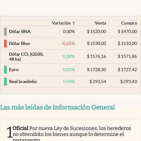
Variación
Venta
Compra
0,00
%
$
1520,00
$
1470,00
Dólar BNA
-0,65
%
$
1530,00
$
1510,00
Dólar Blue
Dólar CCL (GD30,
0,30
%
$
1576,16
$
1571,86
48 hs)
0,02
%
$
1728,30
$
1727,42
Euro
0,04
%
$
293,54
$
293,43
Real brasileño
Las más leídas de Información General
1
Oficial
Por nueva Ley de Sucesiones, los herederos
no obtendrán los bienes aunque lo determine el
testamento