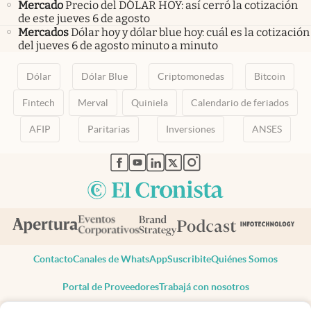
Mercado
Precio del DÓLAR HOY: así cerró la cotización
de este jueves 6 de agosto
Mercados
Dólar hoy y dólar blue hoy: cuál es la cotización
del jueves 6 de agosto minuto a minuto
Dólar
Dólar Blue
Criptomonedas
Bitcoin
Fintech
Merval
Quiniela
Calendario de feriados
AFIP
Paritarias
Inversiones
ANSES
abre en nueva pestaña
abre en nueva pestaña
abre en nueva pestaña
abre en nueva pestaña
abre en nueva pestaña
Contacto
Canales de WhatsApp
Suscribite
Quiénes Somos
Portal de Proveedores
Trabajá con nosotros