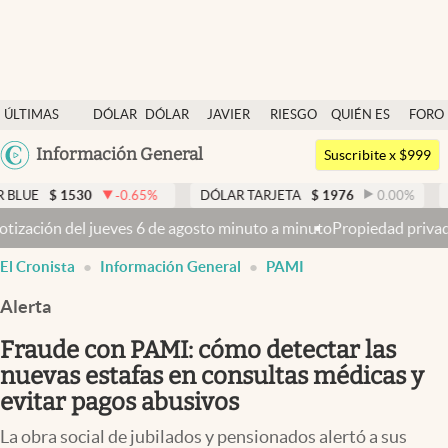
Últimas noticias
ÚLTIMAS
DÓLAR
DÓLAR
JAVIER
RIESGO
QUIÉN ES
FORO
Dólar
NOTICIAS
BLUE
MILEI
PAÍS
QUIÉN
Argentina
Información General
Members
Suscribite x $999
España
Economía y Política
30
-0.65
%
DÓLAR TARJETA
$
1976
0.00
%
DÓLAR ME
México
de agosto minuto a minuto
Propiedad privada: con cruces y chicanas,
Finanzas y Mercados
USA
El Cronista
Información General
PAMI
Mercados Online
Colombia
Uruguay
Alerta
Negocios
Fraude con PAMI: cómo detectar las
Columnistas
nuevas estafas en consultas médicas y
Otras secciones
evitar pagos abusivos
Apertura
La obra social de jubilados y pensionados alertó a sus