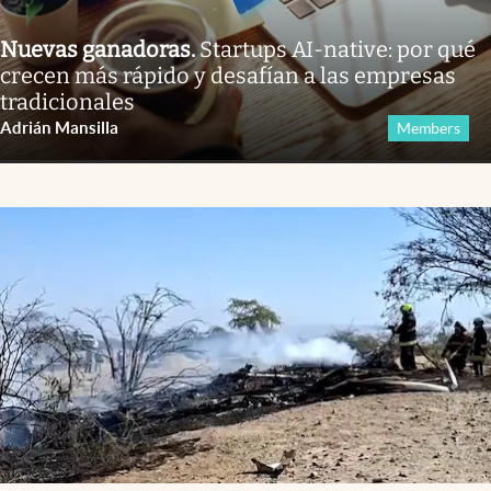
Nuevas ganadoras
.
Startups AI-native: por qué
crecen más rápido y desafían a las empresas
tradicionales
Adrián Mansilla
Members