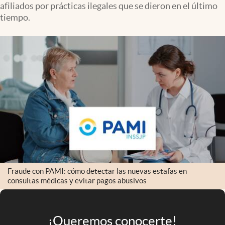
afiliados por prácticas ilegales que se dieron en el último
Infotechnology
tiempo.
Clase
Clima
Mundial 2026
Eventos Corporativos
El Cronista Studio
Mediakit
abre en nueva pestaña
Argentina
Fraude con PAMI: cómo detectar las nuevas estafas en
consultas médicas y evitar pagos abusivos
¡Queremos conocerte!