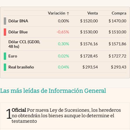
Variación
Venta
Compra
0,00
%
$
1520,00
$
1470,00
Dólar BNA
-0,65
%
$
1530,00
$
1510,00
Dólar Blue
Dólar CCL (GD30,
0,30
%
$
1576,16
$
1571,86
48 hs)
0,02
%
$
1728,45
$
1727,72
Euro
0,04
%
$
293,54
$
293,43
Real brasileño
Las más leídas de Información General
1
Oficial
Por nueva Ley de Sucesiones, los herederos
no obtendrán los bienes aunque lo determine el
testamento