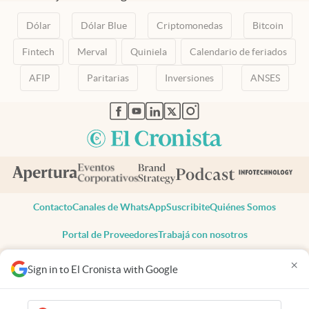
Dólar
Dólar Blue
Criptomonedas
Bitcoin
Fintech
Merval
Quiniela
Calendario de feriados
AFIP
Paritarias
Inversiones
ANSES
abre en nueva pestaña
abre en nueva pestaña
abre en nueva pestaña
abre en nueva pestaña
abre en nueva pestaña
Contacto
Canales de WhatsApp
Suscribite
Quiénes Somos
Portal de Proveedores
Trabajá con nosotros
Copyright 2025 cronista.com
×
Sign in to El Cronista with Google
Todos los derechos reservados
Términos y condiciones
Privacidad