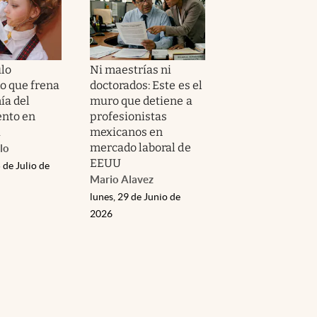
ulo
Ni maestrías ni
o que frena
doctorados: Este es el
ía del
muro que detiene a
nto en
profesionistas
a
mexicanos en
mercado laboral de
lo
EEUU
 de Julio de
Mario Alavez
lunes, 29 de Junio de
2026