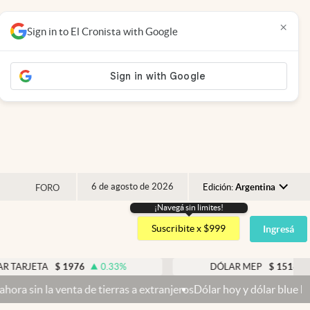
×
Sign in to El Cronista with Google
6 de agosto de 2026
Edición:
Argentina
FORO
¡Navegá sin limites!
Argentina
Suscribite x $999
Ingresá
España
México
TA
$
1976
0.33
%
DÓLAR MEP
$
1518,45
-0.05
USA
nta de tierras a extranjeros
Dólar hoy y dólar blue hoy: cuál es la 
Colombia