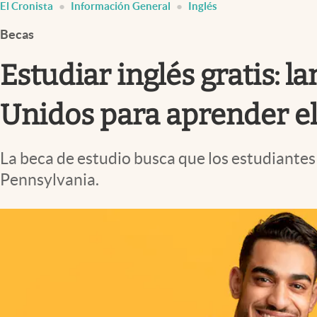
El Cronista
Información General
Inglés
Infotechnology
Becas
Clase
Clima
Estudiar inglés gratis: l
Mundial 2026
Unidos para aprender el
Eventos Corporativos
El Cronista Studio
La beca de estudio busca que los estudiantes 
Mediakit
Pennsylvania.
abre en nueva pestaña