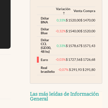
Variación
Venta
Compra
Dólar
0,33
%
$
1520,00
$
1470,00
BNA
Dólar
-0,32
%
$
1540,00
$
1520,00
Blue
Dólar
CCL
0,33
%
$
1578,67
$
1571,43
(GD30,
48 hs)
-0,03
%
$
1727,56
$
1726,68
Euro
Real
-0,07
%
$
291,93
$
291,80
brasileño
Las más leídas de Información
General