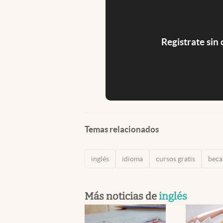
Registrate sin
Temas relacionados
inglés
idioma
cursos gratis
beca
Más noticias de
inglés