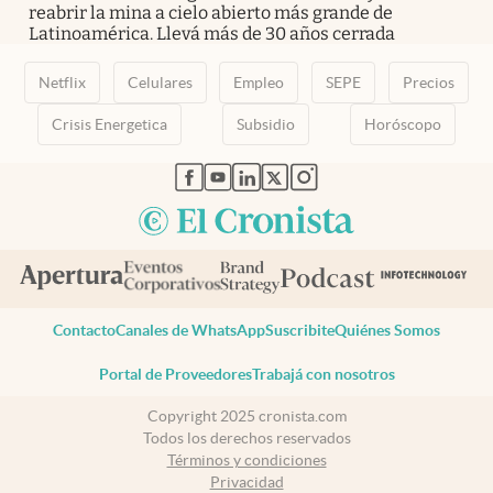
reabrir la mina a cielo abierto más grande de
Latinoamérica. Llevá más de 30 años cerrada
Netflix
Celulares
Empleo
SEPE
Precios
Crisis Energetica
Subsidio
Horóscopo
abre en nueva pestaña
abre en nueva pestaña
abre en nueva pestaña
abre en nueva pestaña
abre en nueva pestaña
Contacto
Canales de WhatsApp
Suscribite
Quiénes Somos
Portal de Proveedores
Trabajá con nosotros
Copyright 2025 cronista.com
Todos los derechos reservados
Términos y condiciones
Privacidad