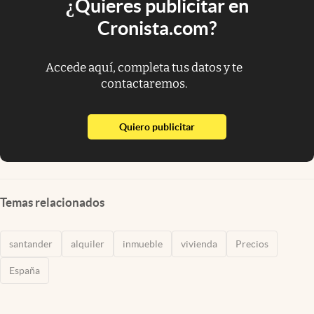
¿Quieres publicitar en
Cronista.com?
Accede aquí, completa tus datos y te
contactaremos.
abre en nueva pestaña
Quiero publicitar
Temas relacionados
santander
alquiler
inmueble
vivienda
Precios
España