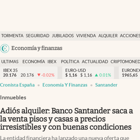
Últimas Noticias
TORMENTA
SEGURIDAD
JUBILADOS
VIVIENDA
ALQUILER
ACCIONE
Economía y finanzas
SOCIAL
Argentina
Economía y finanzas
Política
España
Actualidad
ULTIMAS
ECONOMÍA
IBEX
POLÍTICA
ACTUALIDAD
CRIPTOMONE
México
NOTICIAS
Y
Y
IBEX 35
EURO-USD
EURONE
Criptomonedas
20.176
20.176
-0.02
%
$
1,16
$
1,16
0.01
%
USA
1965,65
FINANZAS
EURO
Cronista España
Economía Y Finanzas
Santander
Colombia
España
Uruguay
Inmuebles
Adiós alquiler: Banco Santander saca a
la venta pisos y casas a precios
irresistibles y con buenas condiciones
La entidad financiera ha lanzado una nueva oferta que