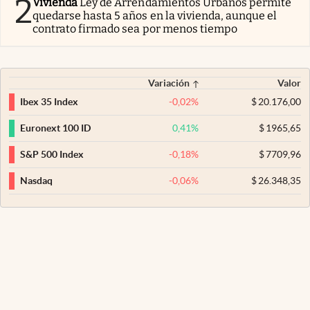
2
Vivienda
Ley de Arrendamientos Urbanos permite
quedarse hasta 5 años en la vivienda, aunque el
contrato firmado sea por menos tiempo
Variación
Valor
-0,02
%
$
20.176,00
Ibex 35 Index
0,41
%
$
1965,65
Euronext 100 ID
-0,18
%
$
7709,96
S&P 500 Index
-0,06
%
$
26.348,35
Nasdaq