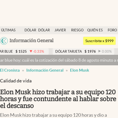
Últimas noticias
ÚLTIMAS
DÓLAR
DÓLAR
JAVIER
RIESGO
QUIÉN ES
FORO
Dólar
NOTICIAS
BLUE
MILEI
PAÍS
QUIÉN
Argentina
Información General
Members
Suscribite x $999
España
Economía y Política
525
-0.33
%
DÓLAR TARJETA
$
1976
0.00
%
DÓLAR M
México
 cuál es la cotización del sábado 8 de agosto minuto a minuto
Dólar
Finanzas y Mercados
USA
El Cronista
Información General
Elon Musk
Mercados Online
Colombia
Uruguay
Calidad de vida
Negocios
Elon Musk hizo trabajar a su equipo 120
Columnistas
horas y fue contundente al hablar sobre
Otras secciones
el descanso
Apertura
Elon Musk hizo trabajar a su equipo 120 horas y dio a