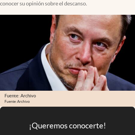
conocer su opinión sobre el descanso.
Infotechnology
Clase
Clima
Mundial 2026
Eventos Corporativos
El Cronista Studio
Mediakit
abre en nueva pestaña
Argentina
Fuente: Archivo
Fuente: Archivo
¡Queremos conocerte!