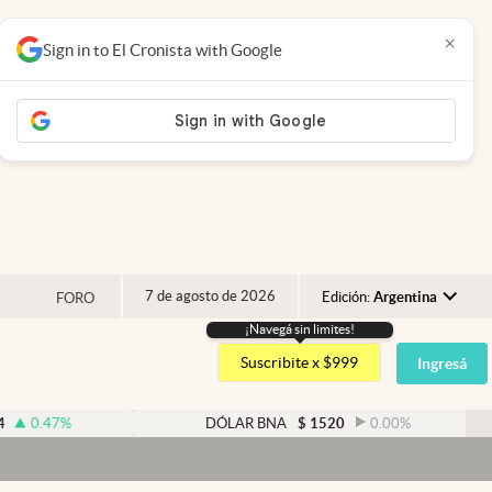
×
Sign in to El Cronista with Google
7 de agosto de 2026
Edición:
Argentina
FORO
¡Navegá sin limites!
Argentina
Suscribite x $999
Ingresá
España
México
%
DÓLAR BNA
$
1520
0.00
%
USA
Colombia