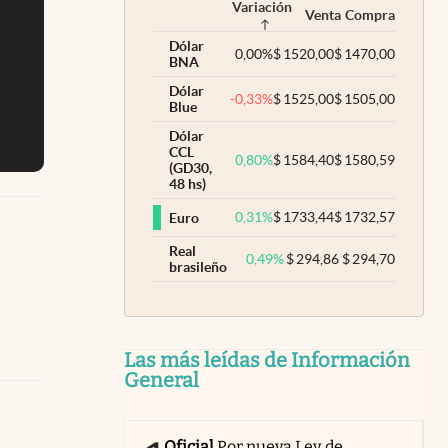
Variación
Venta
Compra
Dólar
0,00
%
$
1520,00
$
1470,00
BNA
Dólar
-0,33
%
$
1525,00
$
1505,00
Blue
Dólar
CCL
0,80
%
$
1584,40
$
1580,59
(GD30,
48 hs)
0,31
%
$
1733,44
$
1732,57
Euro
Real
0,49
%
$
294,86
$
294,70
brasileño
Las más leídas de Información
General
Oficial
Por nueva Ley de