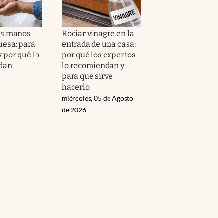
as manos
Rociar vinagre en la
uesa: para
entrada de una casa:
y por qué lo
por qué los expertos
dan
lo recomiendan y
para qué sirve
hacerlo
miércoles, 05 de Agosto
de 2026