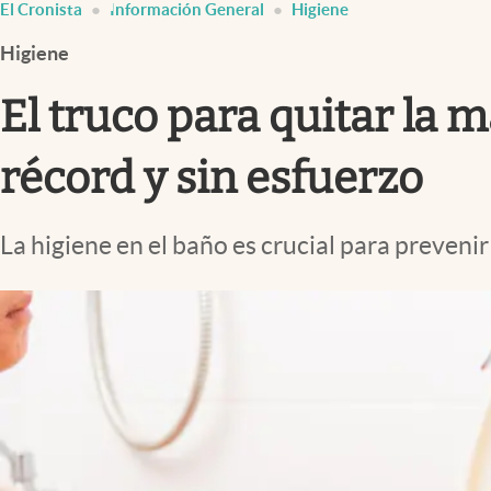
El Cronista
Información General
Higiene
Infotechnology
Higiene
Clase
Clima
El truco para quitar la
Mundial 2026
récord y sin esfuerzo
Eventos Corporativos
El Cronista Studio
La higiene en el baño es crucial para preveni
Mediakit
abre en nueva pestaña