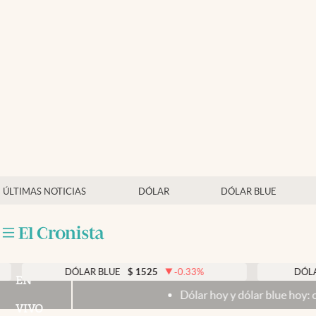
Últimas noticias
Dólar
Members
Economía y Política
Finanzas y Mercados
Mercados Online
ÚLTIMAS NOTICIAS
DÓLAR
DÓLAR BLUE
Negocios
Columnistas
Otras secciones
DÓLAR BLUE
$
1525
-0.33
%
DÓLAR TARJE
EN
Dólar hoy y dólar blue hoy: cuál es la cot
Apertura
VIVO