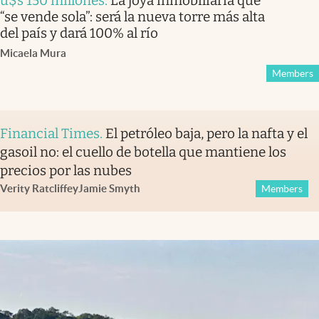
u$s 150 millones
.
La joya inmobiliaria que
“se vende sola”: será la nueva torre más alta
del país y dará 100% al río
Micaela Mura
Members
Financial Times
.
El petróleo baja, pero la nafta y el
gasoil no: el cuello de botella que mantiene los
precios por las nubes
Verity Ratcliffe
y
Jamie Smyth
Members