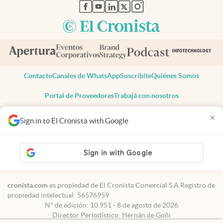
abre en nueva pestaña
abre en nueva pestaña
abre en nueva pestaña
abre en nueva pestaña
abre en nueva pestaña
Contacto
Canales de WhatsApp
Suscribite
Quiénes Somos
Portal de Proveedores
Trabajá con nosotros
Copyright 2025 cronista.com
×
Sign in to El Cronista with Google
Todos los derechos reservados
Términos y condiciones
Privacidad
Consentimiento
Tel:
+54 11 7078-3270
cronista.com
es propiedad de El Cronista Comercial S.A Registro de
propiedad intelectual: 56576959
N° de edición: 10.951 - 8 de agosto de 2026
Director Periodístico: Hernán de Goñi