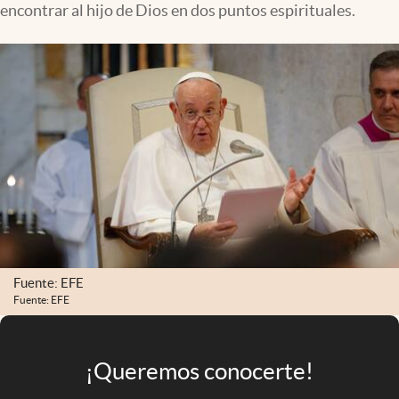
encontrar al hijo de Dios en dos puntos espirituales.
Infotechnology
Clase
Clima
Mundial 2026
Eventos Corporativos
El Cronista Studio
Mediakit
abre en nueva pestaña
Argentina
Fuente: EFE
Fuente: EFE
¡Queremos conocerte!