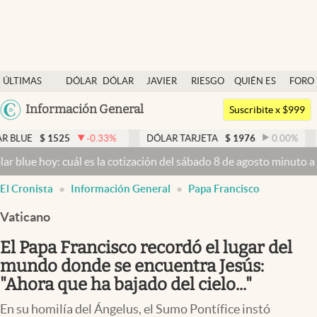
Últimas noticias
ÚLTIMAS
DÓLAR
DÓLAR
JAVIER
RIESGO
QUIÉN ES
FORO
Dólar
NOTICIAS
BLUE
MILEI
PAÍS
QUIÉN
Argentina
Información General
Members
Suscribite x $999
España
Economía y Política
25
-0.33
%
DÓLAR TARJETA
$
1976
0.00
%
DÓLAR ME
México
 cuál es la cotización del sábado 8 de agosto minuto a minuto
Dólar
Finanzas y Mercados
USA
El Cronista
Información General
Papa Francisco
Mercados Online
Colombia
Uruguay
Vaticano
Negocios
El Papa Francisco recordó el lugar del
Columnistas
mundo donde se encuentra Jesús:
Otras secciones
"Ahora que ha bajado del cielo..."
Apertura
En su homilía del Ángelus, el Sumo Pontífice instó