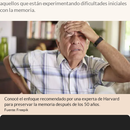
aquellos que están experimentando dificultades iniciales
Infotechnology
con la memoria.
Clase
Clima
Mundial 2026
Eventos Corporativos
El Cronista Studio
Mediakit
abre en nueva pestaña
Argentina
Conocé el enfoque recomendado por una experta de Harvard
para preservar la memoria después de los 50 años.
Fuente: Freepik