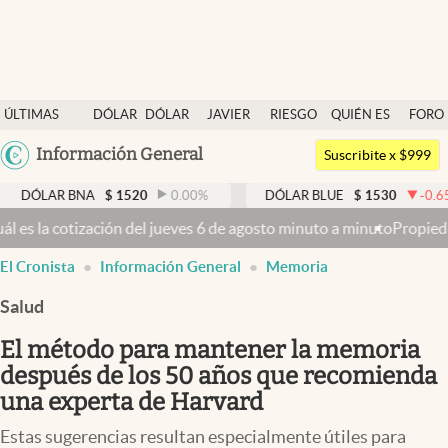
Últimas noticias
ÚLTIMAS
DÓLAR
DÓLAR
JAVIER
RIESGO
QUIÉN ES
FORO
Dólar
NOTICIAS
BLUE
MILEI
PAÍS
QUIÉN
Argentina
Información General
Members
Suscribite x $999
España
Economía y Política
 BNA
$
1520
0.00
%
DÓLAR BLUE
$
1530
-0.65
%
D
México
eves 6 de agosto minuto a minuto
Propiedad privada: con cruces y ch
Finanzas y Mercados
USA
El Cronista
Información General
Memoria
Mercados Online
Colombia
Uruguay
Salud
Negocios
El método para mantener la memoria
Columnistas
después de los 50 años que recomienda
Otras secciones
una experta de Harvard
Apertura
Estas sugerencias resultan especialmente útiles para