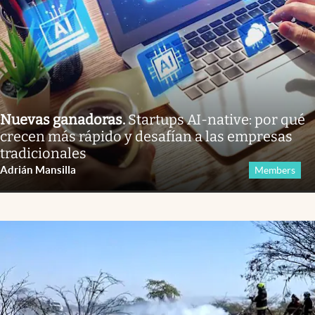
Nuevas ganadoras
.
Startups AI-native: por qué
crecen más rápido y desafían a las empresas
tradicionales
Adrián Mansilla
Members