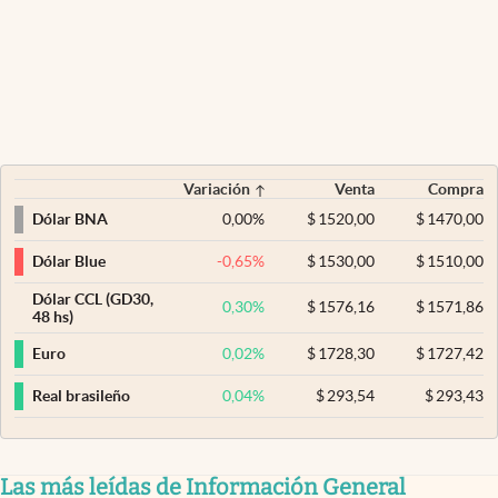
Variación
Venta
Compra
0,00
%
$
1520,00
$
1470,00
Dólar BNA
-0,65
%
$
1530,00
$
1510,00
Dólar Blue
Dólar CCL (GD30,
0,30
%
$
1576,16
$
1571,86
48 hs)
0,02
%
$
1728,30
$
1727,42
Euro
0,04
%
$
293,54
$
293,43
Real brasileño
Las más leídas de Información General