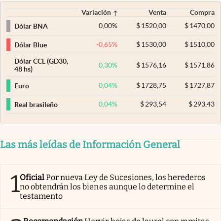
Variación
Venta
Compra
0,00
%
$
1520,00
$
1470,00
Dólar BNA
-0,65
%
$
1530,00
$
1510,00
Dólar Blue
Dólar CCL (GD30,
0,30
%
$
1576,16
$
1571,86
48 hs)
0,04
%
$
1728,75
$
1727,87
Euro
0,04
%
$
293,54
$
293,43
Real brasileño
Las más leídas de Información General
1
Oficial
Por nueva Ley de Sucesiones, los herederos
no obtendrán los bienes aunque lo determine el
testamento