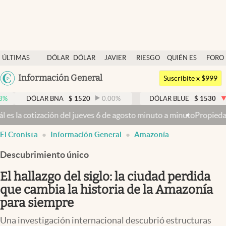
Últimas noticias
ÚLTIMAS
DÓLAR
DÓLAR
JAVIER
RIESGO
QUIÉN ES
FORO
Dólar
NOTICIAS
BLUE
MILEI
PAÍS
QUIÉN
Argentina
Información General
Members
Suscribite x $999
España
Economía y Política
ÓLAR BNA
$
1520
0.00
%
DÓLAR BLUE
$
1530
-0.65
%
México
eves 6 de agosto minuto a minuto
Propiedad privada: con cruces y ch
Finanzas y Mercados
USA
El Cronista
Información General
Amazonía
Mercados Online
Colombia
Uruguay
Descubrimiento único
Negocios
El hallazgo del siglo: la ciudad perdida
Columnistas
que cambia la historia de la Amazonía
Otras secciones
para siempre
Apertura
Una investigación internacional descubrió estructuras