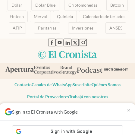
Dólar
Dólar Blue
Criptomonedas
Bitcoin
Fintech
Merval
Quiniela
Calendario de feriados
AFIP
Paritarias
Inversiones
ANSES
abre en nueva pestaña
abre en nueva pestaña
abre en nueva pestaña
abre en nueva pestaña
abre en nueva pestaña
Contacto
Canales de WhatsApp
Suscribite
Quiénes Somos
Portal de Proveedores
Trabajá con nosotros
Copyright 2025 cronista.com
×
Sign in to El Cronista with Google
Todos los derechos reservados
Términos y condiciones
Privacidad
Consentimiento