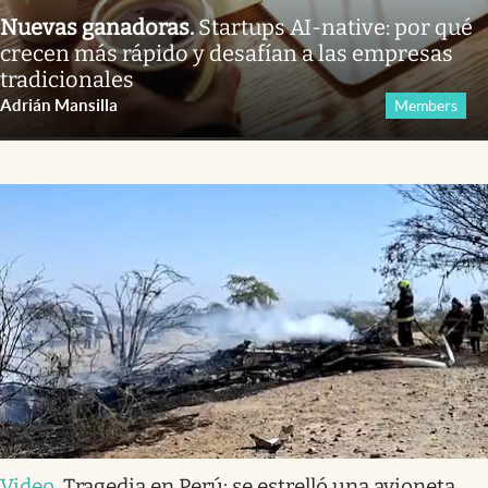
Nuevas ganadoras
.
Startups AI-native: por qué
crecen más rápido y desafían a las empresas
tradicionales
Adrián Mansilla
Members
Video
.
Tragedia en Perú: se estrelló una avioneta