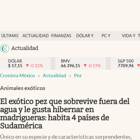
Últimas Noticias
ÚLTIMAS
ACTUALIDAD
FINANZAS
DÓLAR Y
PC Y
VIDA Y
Actualidad
NOTICIAS
Y
MERCADOS
CELULAR
ESTILO
Argentina
Actualidad
Finanzas y economía
ECONOMÍA
España
Dólar y mercados
DÓLAR
BMV
S&P 500
$
17,15
-0.32
%
66.396,15
-0.19
%
México
7709,96
Internacionales
Cronista México
Actualidad
Pez
USA
Opinión
Colombia
Animales exóticos
Uruguay
Brand Strategy
El exótico pez que sobrevive fuera del
Pc y celular
agua y le gusta hibernar en
madrigueras: habita 4 países de
Vida y estilo
Sudamérica
Tv
Único en su especie y de características sorprendentes,