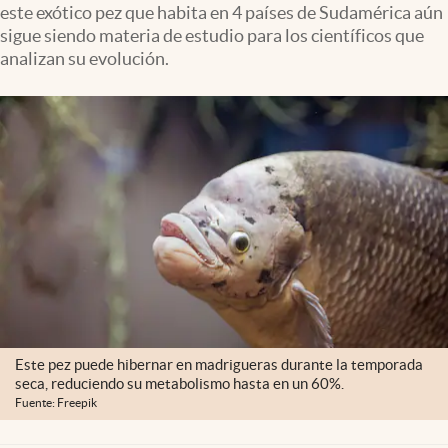
este exótico pez que habita en 4 países de Sudamérica aún
Clima
sigue siendo materia de estudio para los científicos que
Espiritualidad
analizan su evolución.
Mediakit
abre en nueva pestaña
México
Este pez puede hibernar en madrigueras durante la temporada
seca, reduciendo su metabolismo hasta en un 60%.
Fuente: Freepik