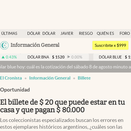
Últimas noticias
ÚLTIMAS
DÓLAR
DÓLAR
JAVIER
RIESGO
QUIÉN ES
FORO
Dólar
NOTICIAS
BLUE
MILEI
PAÍS
QUIÉN
Argentina
Información General
Members
Suscribite x $999
España
Economía y Política
DÓLAR BNA
$
1520
0.00
%
DÓLAR BLUE
$
1525
-0.3
México
y: cuál es la cotización del sábado 8 de agosto minuto a minuto
Dól
Finanzas y Mercados
USA
El Cronista
Información General
Billete
Mercados Online
Colombia
Uruguay
Oportunidad
Negocios
El billete de $ 20 que puede estar en tu
Columnistas
casa y que pagan $ 80.000
Otras secciones
Los coleccionistas especializados buscan los errores en
Apertura
estos ejemplares históricos argentinos, ¿cuáles son las