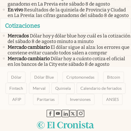
ganadoras en La Previa este sábado 8 de agosto
En vivo
Resultados de la quiniela de Provincia y Ciudad
en La Previa: las cifras ganadoras del sábado 8 de agosto
Cotizaciones
Mercados
Dólar hoy y dólar blue hoy: cuál es la cotización
del sábado 8 de agosto minuto a minuto
Mercado cambiario
El dólar sigue al alza: los errores que
conviene evitar cuando todos salen a comprar
Mercado cambiario
Dólar hoy: a cuánto cotiza el oficial
en los bancos de la City este sábado 8 de agosto
Dólar
Dólar Blue
Criptomonedas
Bitcoin
Fintech
Merval
Quiniela
Calendario de feriados
AFIP
Paritarias
Inversiones
ANSES
abre en nueva pestaña
abre en nueva pestaña
abre en nueva pestaña
abre en nueva pestaña
abre en nueva pestaña