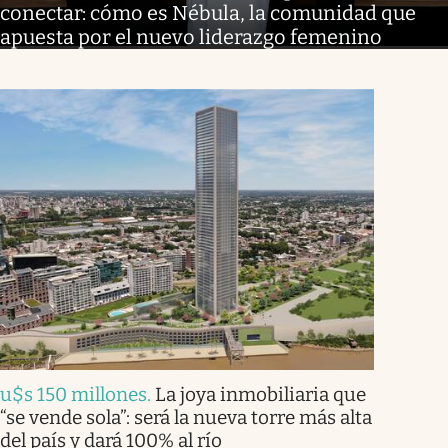
conectar: cómo es Nébula, la comunidad que
apuesta por el nuevo liderazgo femenino
u$s 150 millones
.
La joya inmobiliaria que
“se vende sola”: será la nueva torre más alta
del país y dará 100% al río