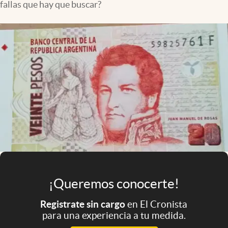
fallas que hay que buscar?
Infotechnology
Clase
Clima
Mundial 2026
Eventos Corporativos
El Cronista Studio
Mediakit
abre en nueva pestaña
Argentina
¡Queremos conocerte!
Registrate sin cargo
en El Cronista
para una experiencia a tu medida.