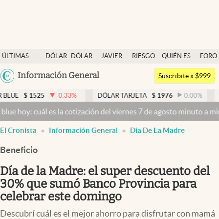
Últimas noticias
ÚLTIMAS
DÓLAR
DÓLAR
JAVIER
RIESGO
QUIÉN ES
FORO
Dólar
NOTICIAS
BLUE
MILEI
PAÍS
QUIÉN
Argentina
Información General
Members
Suscribite x $999
España
Economía y Política
525
-0.33
%
DÓLAR TARJETA
$
1976
0.00
%
DÓLAR ME
México
uál es la cotización del viernes 7 de agosto minuto a minuto
Dólar 
Finanzas y Mercados
USA
El Cronista
Información General
Día De La Madre
Mercados Online
Colombia
Uruguay
Beneficio
Negocios
Día de la Madre: el super descuento del
Columnistas
30% que sumó Banco Provincia para
Otras secciones
celebrar este domingo
Apertura
Descubrí cuál es el mejor ahorro para disfrutar con mamá