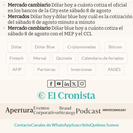
Mercado cambiario
Dólar hoy: a cuánto cotiza el oficial
en los bancos de la City este sábado 8 de agosto
Mercados
Dólar hoy y dólar blue hoy: cuál es la cotización
del sábado 8 de agosto minuto a minuto
Mercado cambiario
Dólar blue hoy: a cuánto cotiza el
sábado 8 de agosto con el MEP y el CCL
Dólar
Dólar Blue
Criptomonedas
Bitcoin
Fintech
Merval
Quiniela
Calendario de feriados
AFIP
Paritarias
Inversiones
ANSES
abre en nueva pestaña
abre en nueva pestaña
abre en nueva pestaña
abre en nueva pestaña
abre en nueva pestaña
Contacto
Canales de WhatsApp
Suscribite
Quiénes Somos