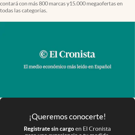
contará con más 800 marcas y15.000 megaofertas en
Infotechnology
todas las categorías.
Clase
Clima
Mundial 2026
Eventos Corporativos
El Cronista Studio
Mediakit
abre en nueva pestaña
Argentina
¡Queremos conocerte!
Registrate sin cargo
en El Cronista