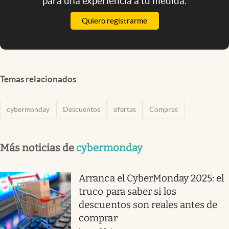
para una experiencia a tu medida.
Quiero registrarme
Temas relacionados
cybermonday
Descuentos
ofertas
Compras
Más noticias de
cybermonday
Arranca el CyberMonday 2025: el
truco para saber si los
descuentos son reales antes de
comprar