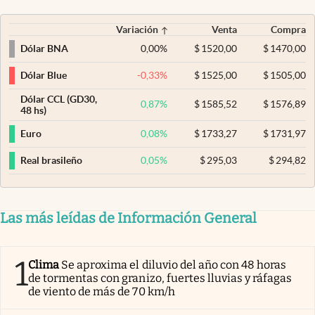
Variación
Venta
Compra
0,00
%
$
1520,00
$
1470,00
Dólar BNA
-0,33
%
$
1525,00
$
1505,00
Dólar Blue
Dólar CCL (GD30,
0,87
%
$
1585,52
$
1576,89
48 hs)
0,08
%
$
1733,27
$
1731,97
Euro
0,05
%
$
295,03
$
294,82
Real brasileño
Las más leídas de Información General
1
Clima
Se aproxima el diluvio del año con 48 horas
de tormentas con granizo, fuertes lluvias y ráfagas
de viento de más de 70 km/h