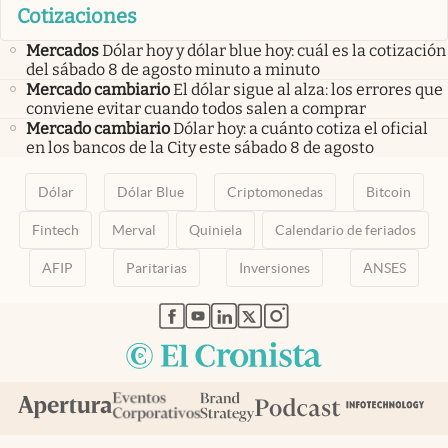
Cotizaciones
Mercados
Dólar hoy y dólar blue hoy: cuál es la cotización
del sábado 8 de agosto minuto a minuto
Mercado cambiario
El dólar sigue al alza: los errores que
conviene evitar cuando todos salen a comprar
Mercado cambiario
Dólar hoy: a cuánto cotiza el oficial
en los bancos de la City este sábado 8 de agosto
Dólar
Dólar Blue
Criptomonedas
Bitcoin
Fintech
Merval
Quiniela
Calendario de feriados
AFIP
Paritarias
Inversiones
ANSES
abre en nueva pestaña
abre en nueva pestaña
abre en nueva pestaña
abre en nueva pestaña
abre en nueva pestaña