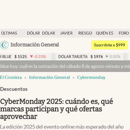
Últimas noticias
ÚLTIMAS
DÓLAR
DÓLAR
JAVIER
RIESGO
QUIÉN ES
FORO
Dólar
NOTICIAS
BLUE
MILEI
PAÍS
QUIÉN
Argentina
Información General
Members
Suscribite x $999
España
Economía y Política
525
-0.33
%
DÓLAR TARJETA
$
1976
0.00
%
DÓLAR ME
México
uál es la cotización del sábado 8 de agosto minuto a minuto
Dólar h
Finanzas y Mercados
USA
El Cronista
Información General
Cybermonday
Mercados Online
Colombia
Uruguay
Descuentos
Negocios
CyberMonday 2025: cuándo es, qué
Columnistas
marcas participan y qué ofertas
Otras secciones
aprovechar
Apertura
La edición 2025 del evento online más esperado del año