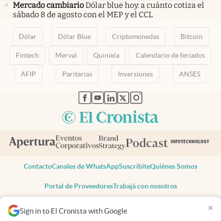
Mercado cambiario
Dólar blue hoy: a cuánto cotiza el
sábado 8 de agosto con el MEP y el CCL
Dólar
Dólar Blue
Criptomonedas
Bitcoin
Fintech
Merval
Quiniela
Calendario de feriados
AFIP
Paritarias
Inversiones
ANSES
abre en nueva pestaña
abre en nueva pestaña
abre en nueva pestaña
abre en nueva pestaña
abre en nueva pestaña
Contacto
Canales de WhatsApp
Suscribite
Quiénes Somos
Portal de Proveedores
Trabajá con nosotros
Copyright 2025 cronista.com
×
Sign in to El Cronista with Google
Todos los derechos reservados