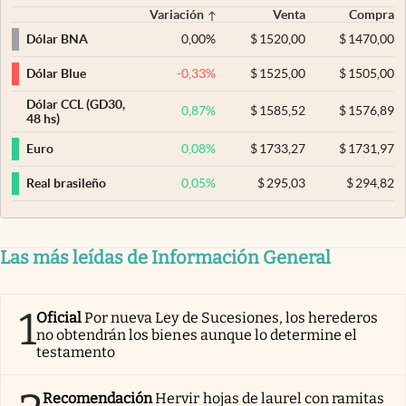
Variación
Venta
Compra
0,00
%
$
1520,00
$
1470,00
Dólar BNA
-0,33
%
$
1525,00
$
1505,00
Dólar Blue
Dólar CCL (GD30,
0,87
%
$
1585,52
$
1576,89
48 hs)
0,08
%
$
1733,27
$
1731,97
Euro
0,05
%
$
295,03
$
294,82
Real brasileño
Las más leídas de Información General
1
Oficial
Por nueva Ley de Sucesiones, los herederos
no obtendrán los bienes aunque lo determine el
testamento
Recomendación
Hervir hojas de laurel con ramitas