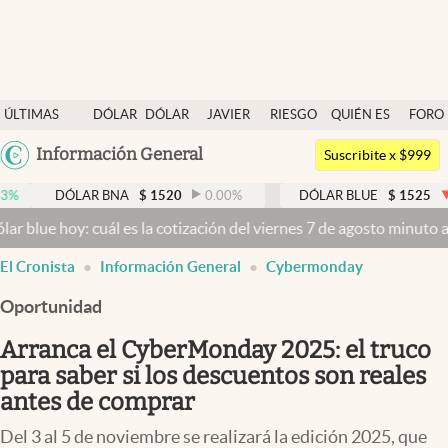
Últimas noticias
ÚLTIMAS
DÓLAR
DÓLAR
JAVIER
RIESGO
QUIÉN ES
FORO
Dólar
NOTICIAS
BLUE
MILEI
PAÍS
QUIÉN
Argentina
Información General
Members
Suscribite x $999
España
Economía y Política
DÓLAR BNA
$
1520
0.00
%
DÓLAR BLUE
$
1525
-0.33
%
México
y: cuál es la cotización del viernes 7 de agosto minuto a minuto
Dól
Finanzas y Mercados
USA
El Cronista
Información General
Cybermonday
Mercados Online
Colombia
Uruguay
Oportunidad
Negocios
Arranca el CyberMonday 2025: el truco
Columnistas
para saber si los descuentos son reales
Otras secciones
antes de comprar
Apertura
Del 3 al 5 de noviembre se realizará la edición 2025, que