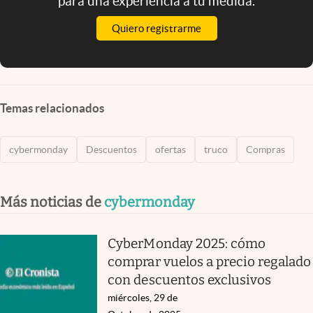
para una experiencia a tu medida.
Quiero registrarme
Temas relacionados
cybermonday
Descuentos
ofertas
truco
Compras
Más noticias de
cybermonday
CyberMonday 2025: cómo
comprar vuelos a precio regalado
con descuentos exclusivos
miércoles, 29 de