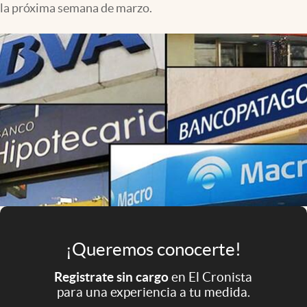
la próxima semana de marzo.
Infotechnology
Clase
Clima
Mundial 2026
Eventos Corporativos
El Cronista Studio
Mediakit
abre en nueva pestaña
Argentina
¡Queremos conocerte!
Registrate sin cargo
en El Cronista
para una experiencia a tu medida.