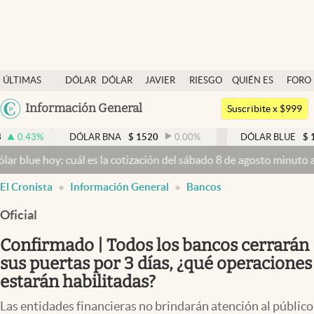
Últimas noticias
ÚLTIMAS
DÓLAR
DÓLAR
JAVIER
RIESGO
QUIÉN ES
FORO
Dólar
NOTICIAS
BLUE
MILEI
PAÍS
QUIÉN
Argentina
Información General
Members
Suscribite x $999
España
Economía y Política
DÓLAR BNA
$
1520
0.00
%
DÓLAR BLUE
$
1525
-0.3
México
y: cuál es la cotización del sábado 8 de agosto minuto a minuto
Dól
Finanzas y Mercados
USA
El Cronista
Información General
Bancos
Mercados Online
Colombia
Uruguay
Oficial
Negocios
Confirmado | Todos los bancos cerrarán
Columnistas
sus puertas por 3 días, ¿qué operaciones
Otras secciones
estarán habilitadas?
Apertura
Las entidades financieras no brindarán atención al público