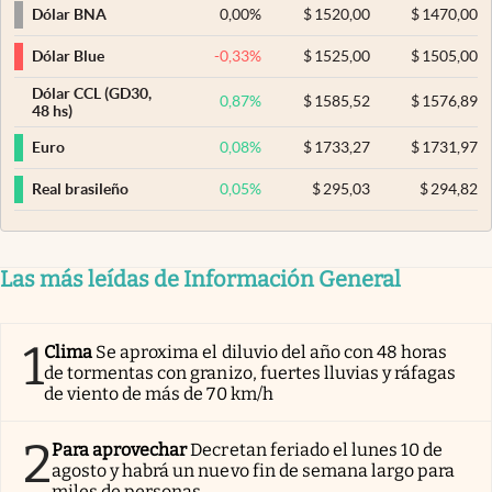
0,00
%
$
1520,00
$
1470,00
Dólar BNA
-0,33
%
$
1525,00
$
1505,00
Dólar Blue
Dólar CCL (GD30,
0,87
%
$
1585,52
$
1576,89
48 hs)
0,08
%
$
1733,27
$
1731,97
Euro
0,05
%
$
295,03
$
294,82
Real brasileño
Las más leídas de Información General
1
Clima
Se aproxima el diluvio del año con 48 horas
de tormentas con granizo, fuertes lluvias y ráfagas
de viento de más de 70 km/h
2
Para aprovechar
Decretan feriado el lunes 10 de
agosto y habrá un nuevo fin de semana largo para
miles de personas