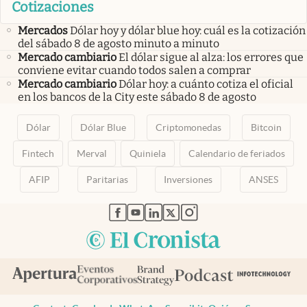
Cotizaciones
Mercados
Dólar hoy y dólar blue hoy: cuál es la cotización
del sábado 8 de agosto minuto a minuto
Mercado cambiario
El dólar sigue al alza: los errores que
conviene evitar cuando todos salen a comprar
Mercado cambiario
Dólar hoy: a cuánto cotiza el oficial
en los bancos de la City este sábado 8 de agosto
Dólar
Dólar Blue
Criptomonedas
Bitcoin
Fintech
Merval
Quiniela
Calendario de feriados
AFIP
Paritarias
Inversiones
ANSES
abre en nueva pestaña
abre en nueva pestaña
abre en nueva pestaña
abre en nueva pestaña
abre en nueva pestaña