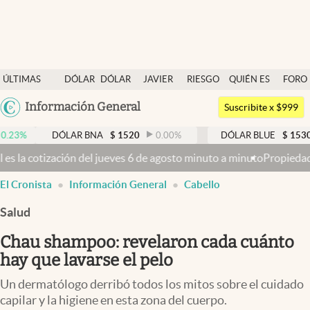
Últimas noticias
ÚLTIMAS
DÓLAR
DÓLAR
JAVIER
RIESGO
QUIÉN ES
FORO
Dólar
NOTICIAS
BLUE
MILEI
PAÍS
QUIÉN
Argentina
Información General
Members
Suscribite x $999
España
Economía y Política
DÓLAR BNA
$
1520
0.00
%
DÓLAR BLUE
$
1530
-0.65
México
l jueves 6 de agosto minuto a minuto
Propiedad privada: con cruces 
Finanzas y Mercados
USA
El Cronista
Información General
Cabello
Mercados Online
Colombia
Uruguay
Salud
Negocios
Chau shampoo: revelaron cada cuánto
Columnistas
hay que lavarse el pelo
Otras secciones
Un dermatólogo derribó todos los mitos sobre el cuidado
Apertura
capilar y la higiene en esta zona del cuerpo.