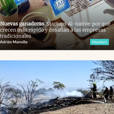
Nuevas ganadoras
.
Startups AI-native: por qué
crecen más rápido y desafían a las empresas
tradicionales
Adrián Mansilla
Members