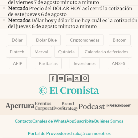
del viernes 7 de agosto minuto a minuto
Mercado
Precio del DÓLAR HOY: así cerró la cotización
de este jueves 6 de agosto
Mercados
Dólar hoy y dólar blue hoy: cuál es la cotización
del jueves 6 de agosto minuto a minuto
Dólar
Dólar Blue
Criptomonedas
Bitcoin
Fintech
Merval
Quiniela
Calendario de feriados
AFIP
Paritarias
Inversiones
ANSES
abre en nueva pestaña
abre en nueva pestaña
abre en nueva pestaña
abre en nueva pestaña
abre en nueva pestaña
Contacto
Canales de WhatsApp
Suscribite
Quiénes Somos
Portal de Proveedores
Trabajá con nosotros