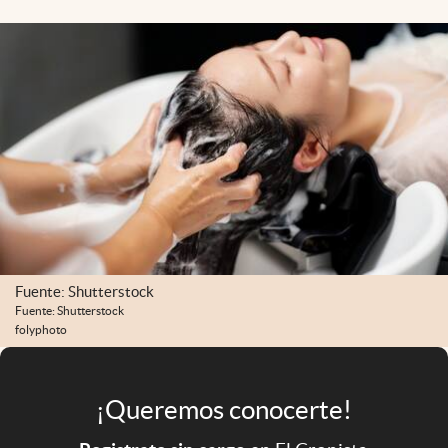
Infotechnology
Clase
Clima
Mundial 2026
Eventos Corporativos
El Cronista Studio
Mediakit
abre en nueva pestaña
Fuente: Shutterstock
Argentina
Fuente: Shutterstock
folyphoto
¡Queremos conocerte!