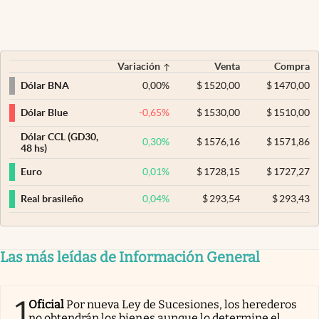
Variación
Venta
Compra
0,00
%
$
1520,00
$
1470,00
Dólar BNA
-0,65
%
$
1530,00
$
1510,00
Dólar Blue
Dólar CCL (GD30,
0,30
%
$
1576,16
$
1571,86
48 hs)
0,01
%
$
1728,15
$
1727,27
Euro
0,04
%
$
293,54
$
293,43
Real brasileño
Las más leídas de Información General
1
Oficial
Por nueva Ley de Sucesiones, los herederos
no obtendrán los bienes aunque lo determine el