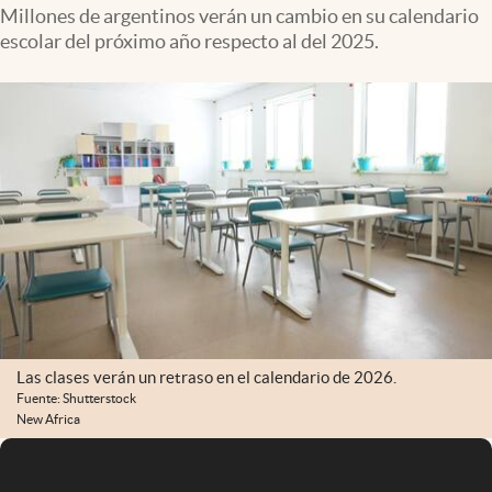
Infotechnology
Millones de argentinos verán un cambio en su calendario
escolar del próximo año respecto al del 2025.
Clase
Clima
Mundial 2026
Eventos Corporativos
El Cronista Studio
Mediakit
abre en nueva pestaña
Argentina
Las clases verán un retraso en el calendario de 2026.
Fuente: Shutterstock
New Africa