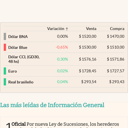
Variación
Venta
Compra
0,00
%
$
1520,00
$
1470,00
Dólar BNA
-0,65
%
$
1530,00
$
1510,00
Dólar Blue
Dólar CCL (GD30,
0,30
%
$
1576,16
$
1571,86
48 hs)
0,02
%
$
1728,45
$
1727,57
Euro
0,04
%
$
293,54
$
293,43
Real brasileño
Las más leídas de Información General
Oficial
Por nueva Ley de Sucesiones, los herederos