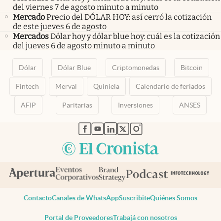
del viernes 7 de agosto minuto a minuto
Mercado
Precio del DÓLAR HOY: así cerró la cotización
de este jueves 6 de agosto
Mercados
Dólar hoy y dólar blue hoy: cuál es la cotización
del jueves 6 de agosto minuto a minuto
Dólar
Dólar Blue
Criptomonedas
Bitcoin
Fintech
Merval
Quiniela
Calendario de feriados
AFIP
Paritarias
Inversiones
ANSES
abre en nueva pestaña
abre en nueva pestaña
abre en nueva pestaña
abre en nueva pestaña
abre en nueva pestaña
Contacto
Canales de WhatsApp
Suscribite
Quiénes Somos
Portal de Proveedores
Trabajá con nosotros