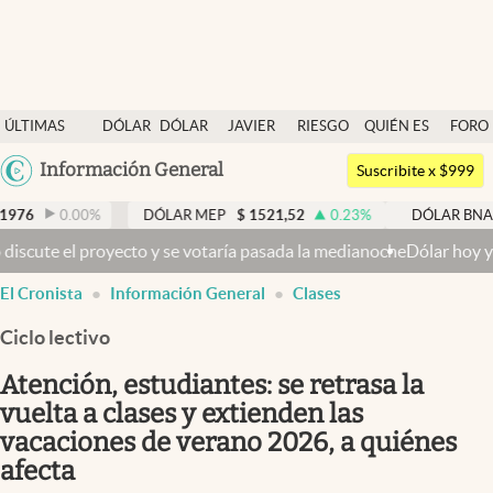
Últimas noticias
ÚLTIMAS
DÓLAR
DÓLAR
JAVIER
RIESGO
QUIÉN ES
FORO
Dólar
NOTICIAS
BLUE
MILEI
PAÍS
QUIÉN
Argentina
Información General
Members
Suscribite x $999
España
Economía y Política
0
%
DÓLAR MEP
$
1521,52
0.23
%
DÓLAR BNA
$
1520
México
e votaría pasada la medianoche
Dólar hoy y dólar blue hoy: cuál es 
Finanzas y Mercados
USA
El Cronista
Información General
Clases
Mercados Online
Colombia
Uruguay
Ciclo lectivo
Negocios
Atención, estudiantes: se retrasa la
Columnistas
vuelta a clases y extienden las
Otras secciones
vacaciones de verano 2026, a quiénes
Apertura
afecta