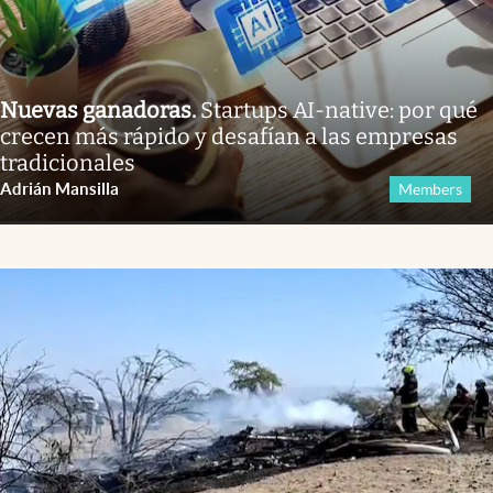
Nuevas ganadoras
.
Startups AI-native: por qué
crecen más rápido y desafían a las empresas
tradicionales
Adrián Mansilla
Members